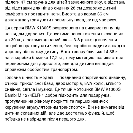
підлоги 47 см зручна для дітей зазначеного віку, а відстань
від підставки для ніг до сидіння 28 см дозволяє дитині
комфортно поставити ноги. Висота до керма 66 см
допомагає утримувати правильну посадку під час руху.
Ця версія BMW K1300S розрахована на використання під
наглядом дорослих. Допустиме навантаження вказане як
до 30 кг, а рекомендований вік — 3-8 років; ці значення
потрібно враховувати чесно, без спроби посадити занадто
дорослу або важку дитину. Вага товару близько 14,38 кг,
вага коробки близько 17,2 кг, тому мотоцикл залишається
переносним для дорослого, але для дитини виглядає
справжнім особистим транспортом.
Головна цінність моделі — поєднання спортивного дизайну,
стійкої триколісної бази, двох моторів, EVA-коліс, м'якого
сидіння, світла і музики. Дитячий мотоцикл BMW K1300S
Bambi M 4274ELR-4 добре підходить для подарунка,
прогулянок на рівному покритті та перших навичок
керування акумуляторним транспортом. Він не вимагає від
дитини складних дій, але дає достатньо функцій, щоб
поїздка не набридла після першого дня.