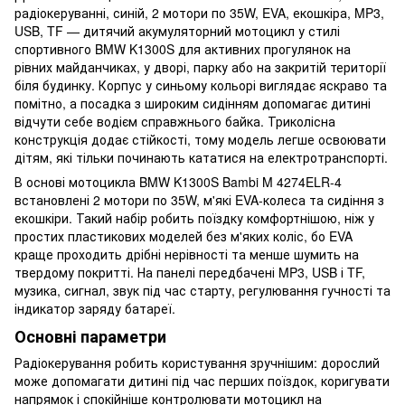
радіокеруванні, синій, 2 мотори по 35W, EVA, екошкіра, MP3,
USB, TF — дитячий акумуляторний мотоцикл у стилі
спортивного BMW K1300S для активних прогулянок на
рівних майданчиках, у дворі, парку або на закритій території
біля будинку. Корпус у синьому кольорі виглядає яскраво та
помітно, а посадка з широким сидінням допомагає дитині
відчути себе водієм справжнього байка. Триколісна
конструкція додає стійкості, тому модель легше освоювати
дітям, які тільки починають кататися на електротранспорті.
В основі мотоцикла BMW K1300S Bambi M 4274ELR-4
встановлені 2 мотори по 35W, м'які EVA-колеса та сидіння з
екошкіри. Такий набір робить поїздку комфортнішою, ніж у
простих пластикових моделей без м'яких коліс, бо EVA
краще проходить дрібні нерівності та менше шумить на
твердому покритті. На панелі передбачені MP3, USB і TF,
музика, сигнал, звук під час старту, регулювання гучності та
індикатор заряду батареї.
Основні параметри
Радіокерування робить користування зручнішим: дорослий
може допомагати дитині під час перших поїздок, коригувати
напрямок і спокійніше контролювати мотоцикл на