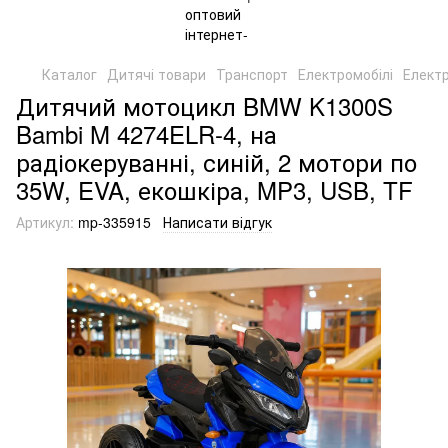
Каталог
Дитячі товари
Транспорт
Електромобілі
Елект
Дитячий мотоцикл BMW K1300S
Bambi M 4274ELR-4, на
радіокеруванні, синій, 2 мотори по
35W, EVA, екошкіра, MP3, USB, TF
Артикул:
mp-335915
Написати відгук