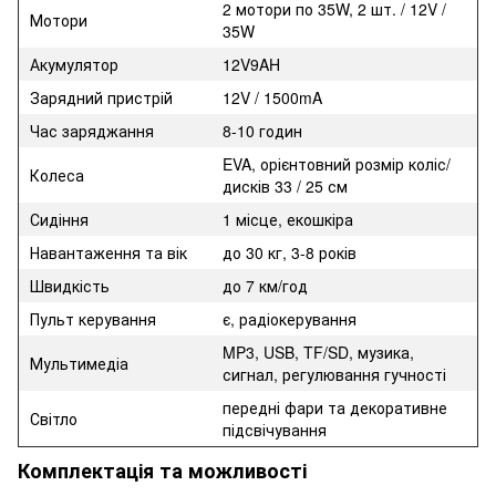
2 мотори по 35W, 2 шт. / 12V /
Мотори
35W
Акумулятор
12V9AH
Зарядний пристрій
12V / 1500mA
Час заряджання
8-10 годин
EVA, орієнтовний розмір коліс/
Колеса
дисків 33 / 25 см
Сидіння
1 місце, екошкіра
Навантаження та вік
до 30 кг, 3-8 років
Швидкість
до 7 км/год
Пульт керування
є, радіокерування
MP3, USB, TF/SD, музика,
Мультимедіа
сигнал, регулювання гучності
передні фари та декоративне
Світло
підсвічування
Комплектація та можливості