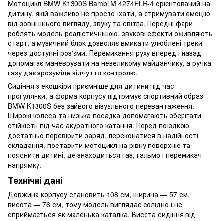
Мотоцикл BMW K1300S Bambi M 4274ELR-4 орієнтований на
дитину, якій важливо не просто їхати, а отримувати емоцію
від зовнішнього вигляду, звуку та світла. Передні фари
роблять модель реалістичнішою, звукові ефекти оживляють
старт, а музичний блок дозволяє вмикати улюблені треки
через доступні роз'єми. Перемикання руху вперед і назад
допомагає маневрувати на невеликому майданчику, а ручка
газу дає зрозуміле відчуття контролю.
Сидіння з екошкіри приємніше для дитини під час
прогулянки, а форма корпусу підтримує спортивний образ
BMW K1300S без зайвого візуального перевантаження.
Широкі колеса та низька посадка допомагають зберігати
стійкість під час акуратного катання. Перед поїздкою
достатньо перевірити заряд, переконатися в надійності
складання, поставити мотоцикл на рівну поверхню та
пояснити дитині, де знаходиться газ, гальмо і перемикач
напрямку.
Технічні дані
Довжина корпусу становить 108 см, ширина — 57 см,
висота — 76 см, тому модель виглядає солідно і не
сприймається як маленька каталка. Висота сидіння від