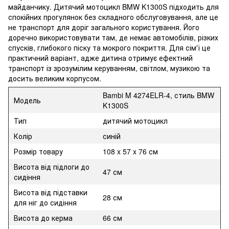
майданчику. Дитячий мотоцикл BMW K1300S підходить для
спокійних прогулянок без складного обслуговування, але це
не транспорт для доріг загального користування. Його
доречно використовувати там, де немає автомобілів, різких
спусків, глибокого піску та мокрого покриття. Для сім'ї це
практичний варіант, адже дитина отримує ефектний
транспорт із зрозумілим керуванням, світлом, музикою та
досить великим корпусом.
Bambi M 4274ELR-4, стиль BMW
Модель
K1300S
Тип
дитячий мотоцикл
Колір
синій
Розмір товару
108 x 57 x 76 см
Висота від підлоги до
47 см
сидіння
Висота від підставки
28 см
для ніг до сидіння
Висота до керма
66 см