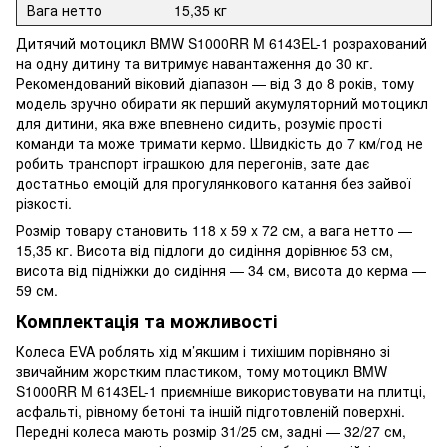
Вага нетто
15,35 кг
Дитячий мотоцикл BMW S1000RR M 6143EL-1 розрахований
на одну дитину та витримує навантаження до 30 кг.
Рекомендований віковий діапазон — від 3 до 8 років, тому
модель зручно обирати як перший акумуляторний мотоцикл
для дитини, яка вже впевнено сидить, розуміє прості
команди та може тримати кермо. Швидкість до 7 км/год не
робить транспорт іграшкою для перегонів, зате дає
достатньо емоцій для прогулянкового катання без зайвої
різкості.
Розмір товару становить 118 x 59 x 72 см, а вага нетто —
15,35 кг. Висота від підлоги до сидіння дорівнює 53 см,
висота від підніжки до сидіння — 34 см, висота до керма —
59 см.
Комплектація та можливості
Колеса EVA роблять хід м’якшим і тихішим порівняно зі
звичайним жорстким пластиком, тому мотоцикл BMW
S1000RR M 6143EL-1 приємніше використовувати на плитці,
асфальті, рівному бетоні та іншій підготовленій поверхні.
Передні колеса мають розмір 31/25 см, задні — 32/27 см,