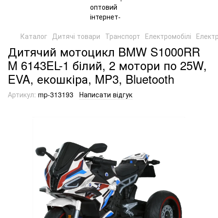
Каталог
Дитячі товари
Транспорт
Електромобілі
Елект
Дитячий мотоцикл BMW S1000RR
M 6143EL-1 білий, 2 мотори по 25W,
EVA, екошкіра, MP3, Bluetooth
Артикул:
mp-313193
Написати відгук