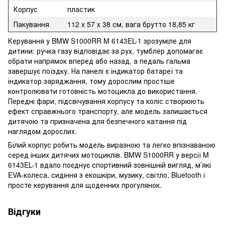
Корпус
пластик
Пакування
112 x 57 x 38 см, вага брутто 18,85 кг
Керування у BMW S1000RR M 6143EL-1 зрозуміле для
дитини: ручка газу відповідає за рух, тумблер допомагає
обрати напрямок вперед або назад, а педаль гальма
завершує поїздку. На панелі є індикатор батареї та
індикатор заряджання, тому дорослим простіше
контролювати готовність мотоцикла до використання.
Передні фари, підсвічування корпусу та коліс створюють
ефект справжнього транспорту, але модель залишається
дитячою та призначена для безпечного катання під
наглядом дорослих.
Білий корпус робить модель виразною та легко впізнаваною
серед інших дитячих мотоциклів. BMW S1000RR у версії M
6143EL-1 вдало поєднує спортивний зовнішній вигляд, м’які
EVA-колеса, сидіння з екошкіри, музику, світло, Bluetooth і
просте керування для щоденних прогулянок.
Відгуки