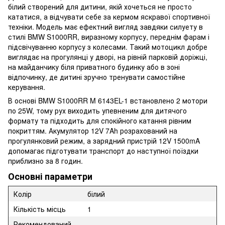
білий створений для дитини, якій хочеться не просто
кататися, а відчувати себе за кермом яскравої спортивної
техніки. Модель має ефектний вигляд завдяки силуету в
стилі BMW S1000RR, виразному корпусу, переднім фарам і
підсвічуванню корпусу з колесами. Такий мотоцикл добре
виглядає на прогулянці у дворі, на рівній парковій доріжці,
на майданчику біля приватного будинку або в зоні
відпочинку, де дитині зручно тренувати самостійне
керування.
В основі BMW S1000RR M 6143EL-1 встановлено 2 мотори
по 25W, тому рух виходить упевненим для дитячого
формату та підходить для спокійного катання рівним
покриттям. Акумулятор 12V 7Ah розрахований на
прогулянковий режим, а зарядний пристрій 12V 1500mA
допомагає підготувати транспорт до наступної поїздки
приблизно за 8 годин.
Основні параметри
Колір
білий
Кількість місць
1
Рекомендований