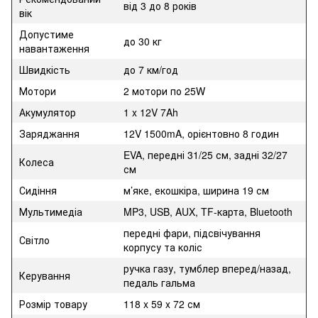
від 3 до 8 років
вік
Допустиме
до 30 кг
навантаження
Швидкість
до 7 км/год
Мотори
2 мотори по 25W
Акумулятор
1 x 12V 7Ah
Заряджання
12V 1500mA, орієнтовно 8 годин
EVA, передні 31/25 см, задні 32/27
Колеса
см
Сидіння
м’яке, екошкіра, ширина 19 см
Мультимедіа
MP3, USB, AUX, TF-карта, Bluetooth
передні фари, підсвічування
Світло
корпусу та коліс
ручка газу, тумблер вперед/назад,
Керування
педаль гальма
Розмір товару
118 x 59 x 72 см