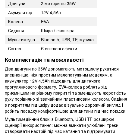
Двигуни
2 мотори по 35W
Акумулятор
12V 4,5Ah
Колеса
EVA
Сидіння
Шкіра / екошкіра
Мультимедіа
Bluetooth, USB, TF, музика
Світло
Є світлові ефекти
Комплектація та можливості
Два двигуни по 35W допомагають мотоциклу рухатися
впевненіше, ніж простим малопотужним моделям, а
акумулятор 12V 4,5Ah підходить для дитячого
прогулянкового формату. EVA-колеса роблять хід
приємнішим на рівному покритті та зменшують жорсткість
руху порівняно зі звичайним пластиковим колесом. Сидіння
з покриттям під шкіру додає візуально дорожчий вигляд і
робить посадку комфортнішою для дитини під час поїздки.
Мультимедійний блок із Bluetooth, USB і TF розширює
сценарії використання: можна вмикати улюблені треки,
створювати настрій під час катання та підтримувати