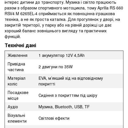
інтерес дитини до транспорту. Музика і світло працюють
разом з образом спортивного мотоцикла, тому Aprilia RS 660
RSV4 M 6265EL-4 сприймається як повноцінна іграшкова
техніка, а не як проста каталка. Для прогулянок у дворі, на
закритій території, у парку або на рівній доріжці це дає
хороший баланс зовнішнього вигляду та практичних
функцій.
Технічні дані
Живлення
1 акумулятор 12V 4,5Ah
Привідна
2 двигуни по 35W
частина
Матеріал
EVA, м’якший хід на відповідному
коліс
покритті
Посадкове
Сидіння з покриттям під шкіру
місце
Аудіо
Музика, Bluetooth, USB, TF
Візуальні
Світлові ефекти
елементи