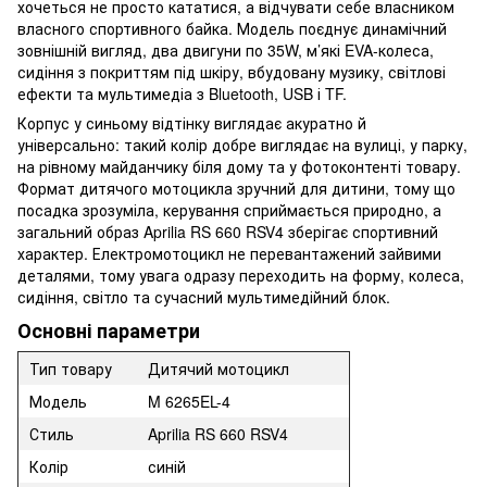
хочеться не просто кататися, а відчувати себе власником
власного спортивного байка. Модель поєднує динамічний
зовнішній вигляд, два двигуни по 35W, м’які EVA-колеса,
сидіння з покриттям під шкіру, вбудовану музику, світлові
ефекти та мультимедіа з Bluetooth, USB і TF.
Корпус у синьому відтінку виглядає акуратно й
універсально: такий колір добре виглядає на вулиці, у парку,
на рівному майданчику біля дому та у фотоконтенті товару.
Формат дитячого мотоцикла зручний для дитини, тому що
посадка зрозуміла, керування сприймається природно, а
загальний образ Aprilia RS 660 RSV4 зберігає спортивний
характер. Електромотоцикл не перевантажений зайвими
деталями, тому увага одразу переходить на форму, колеса,
сидіння, світло та сучасний мультимедійний блок.
Основні параметри
Тип товару
Дитячий мотоцикл
Модель
M 6265EL-4
Стиль
Aprilia RS 660 RSV4
Колір
синій