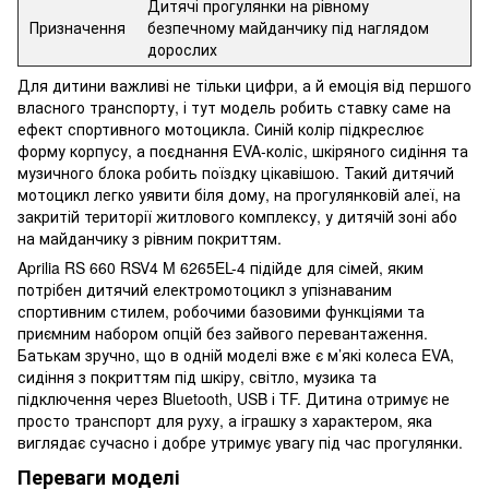
Дитячі прогулянки на рівному
Призначення
безпечному майданчику під наглядом
дорослих
Для дитини важливі не тільки цифри, а й емоція від першого
власного транспорту, і тут модель робить ставку саме на
ефект спортивного мотоцикла. Синій колір підкреслює
форму корпусу, а поєднання EVA-коліс, шкіряного сидіння та
музичного блока робить поїздку цікавішою. Такий дитячий
мотоцикл легко уявити біля дому, на прогулянковій алеї, на
закритій території житлового комплексу, у дитячій зоні або
на майданчику з рівним покриттям.
Aprilia RS 660 RSV4 M 6265EL-4 підійде для сімей, яким
потрібен дитячий електромотоцикл з упізнаваним
спортивним стилем, робочими базовими функціями та
приємним набором опцій без зайвого перевантаження.
Батькам зручно, що в одній моделі вже є м’які колеса EVA,
сидіння з покриттям під шкіру, світло, музика та
підключення через Bluetooth, USB і TF. Дитина отримує не
просто транспорт для руху, а іграшку з характером, яка
виглядає сучасно і добре утримує увагу під час прогулянки.
Переваги моделі