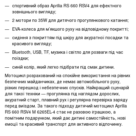
спортивний образ Aprilia RS 660 RSV4 для ефектного
зовнішнього вигляду;
2 мотори по 35W для дитячого прогулянкового катання;
EVA-колеса для м’якшого руху на відповідному покритті;
сидіння з покриттям під шкіру для акуратної посадки та
красивого вигляду;
Bluetooth, USB, TF, музика і світло для розваги під час
поїздки;
синій колір, який легко підібрати під смак дитини.
Мотоцикл розрахований на спокійне використання на рівних
безпечних майданчиках, де немає автомобільного руху,
різких перешкод і небезпечних спусків. Найкращий сценарій
для такої техніки — прогулянка під наглядом дорослих,
акуратний старт, плавний рух і регулярна перевірка заряду
перед виїздом. За такого підходу дитячий мотоцикл Aprilia
RS 660 RSV4 M 6265EL-4 стає не разовою іграшкою, а
помітним подарунком, який дає дитині самостійність, нові
емоції та красивий транспорт для активного відпочинку.