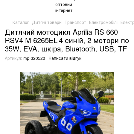
Каталог
Дитячі товари
Транспорт
Електромобілі
Елект
Дитячий мотоцикл Aprilia RS 660
RSV4 M 6265EL-4 синій, 2 мотори по
35W, EVA, шкіра, Bluetooth, USB, TF
Артикул:
mp-320520
Написати відгук