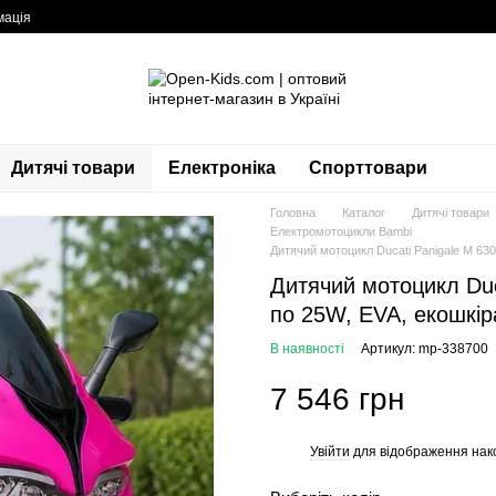
мація
Дитячі товари
Електроніка
Спорттовари
Головна
Каталог
Дитячі товари
Електромотоцикли Bambi
Дитячий мотоцикл Ducati Panigale M 630
Дитячий мотоцикл Duc
по 25W, EVA, екошкір
В наявності
Артикул: mp-338700
7 546 грн
Увійти
для відображення нак
%