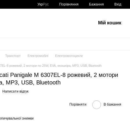
Порівняння
Укр
Рус
Бажання
Вхід
Мій кошик
Транспорт
Електромобілі
Електромотоцикли
7EL-8 рожевий, 2 мотори по 25W, EVA, екошкіра, MP3, USB, Bluetooth
ati Panigale M 6307EL-8 рожевий, 2 мотори
а, MP3, USB, Bluetooth
Написати відгук
Порівняти
В бажання
опичувальної знижки