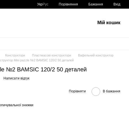
Порівняння
Укр
Рус
Бажання
Вхід
Мій кошик
Конструктори
Пластмасові конструктори
Вафельний конструктор
структор Minі pazzle №2 BAMSIC 120/2 50 деталей
zle №2 BAMSIC 120/2 50 деталей
Написати відгук
Порівняти
В бажання
опичувальної знижки