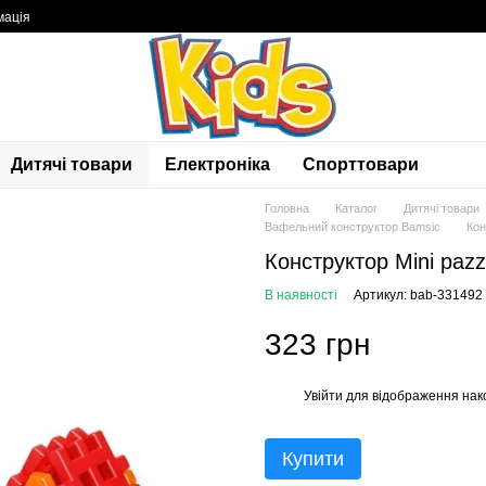
мація
Дитячі товари
Електроніка
Спорттовари
Головна
Каталог
Дитячі товари
Вафельний конструктор Bamsic
Кон
Конструктор Minі paz
В наявності
Артикул: bab-331492
323 грн
Увійти
для відображення нак
%
Купити