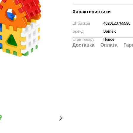
Характеристики
Штрихкод
4820123765596
Бренд
Bamsic
Стан товару
Новое
Доставка
Оплата
Гар