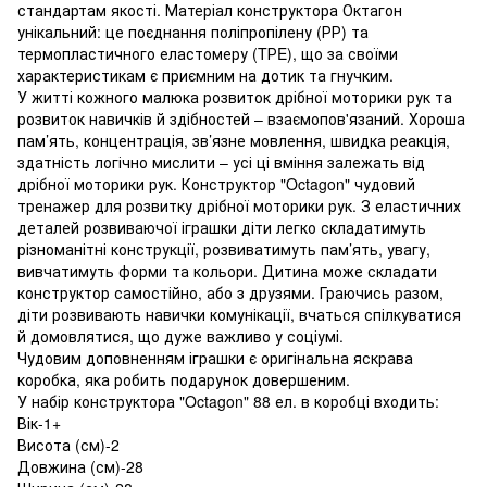
стандартам якості. Матеріал конструктора Октагон
унікальний: це поєднання поліпропілену (РР) та
термопластичного еластомеру (TРE), що за своїми
характеристикам є приємним на дотик та гнучким.
У житті кожного малюка розвиток дрібної моторики рук та
розвиток навичків й здібностей – взаємопов'язаний. Хороша
пам’ять, концентрація, зв’язне мовлення, швидка реакція,
здатність логічно мислити – усі ці вміння залежать від
дрібної моторики рук. Конструктор "Octagon" чудовий
тренажер для розвитку дрібної моторики рук. З еластичних
деталей розвиваючої іграшки діти легко складатимуть
різноманітні конструкції, розвиватимуть пам’ять, увагу,
вивчатимуть форми та кольори. Дитина може складати
конструктор самостійно, або з друзями. Граючись разом,
діти розвивають навички комунікації, вчаться спілкуватися
й домовлятися, що дуже важливо у соціумі.
Чудовим доповненням іграшки є оригінальна яскрава
коробка, яка робить подарунок довершеним.
У набір конструктора "Octagon" 88 ел. в коробці входить:
Вік-1+
Висота (см)-2
Довжина (см)-28