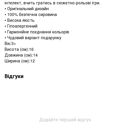
інтелект, вчить гратись в сюжетно-рольові ігри.
• Оригінальний дизайн
• 100% безпечна сировина
• Висока якість
• Гіпоалергенний
• Гармонійне поєднання кольорів
• Чудовий варіант подарунку
Вік:3+
Висота (cм):16
Довжина (cм):14
Ширина (cм):12
Відгуки
Додайте перший відгук