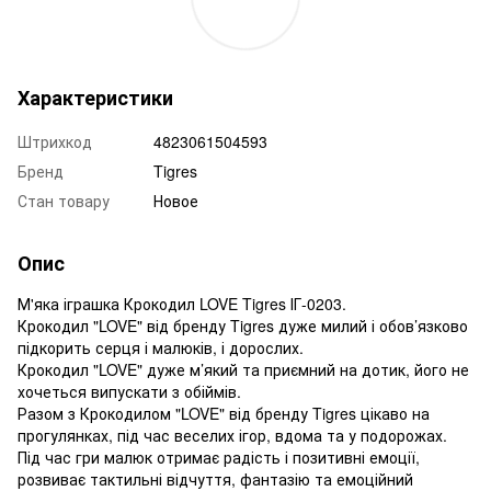
Характеристики
Штрихкод
4823061504593
Бренд
Tigres
Стан товару
Новое
Опис
М'яка іграшка Крокодил LOVE Tigres ІГ-0203.
Крокодил "LOVE" від бренду Tigres дуже милий і обов’язково
підкорить серця і малюків, і дорослих.
Крокодил "LOVE" дуже м’який та приємний на дотик, його не
хочеться випускати з обіймів.
Разом з Крокодилом "LOVE" від бренду Tigres цікаво на
прогулянках, під час веселих ігор, вдома та у подорожах.
Під час гри малюк отримає радість і позитивні емоції,
розвиває тактильні відчуття, фантазію та емоційний