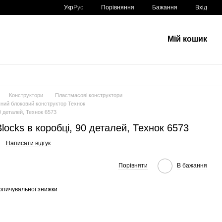
Порівняння
Укр
Рус
Бажання
Вхід
Мій кошик
Конструктори
Пластмасові конструктори
ний блоковий конструктор Технок
90 деталей, Технок 6573
Blocks в коробці, 90 деталей, Технок 6573
Написати відгук
Порівняти
В бажання
опичувальної знижки