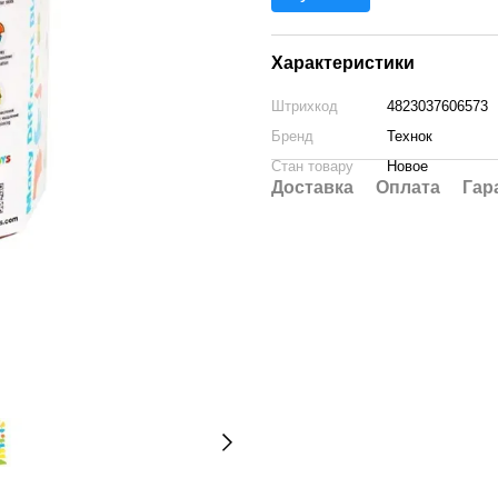
Характеристики
Штрихкод
4823037606573
Бренд
Технок
Стан товару
Новое
Доставка
Оплата
Гар