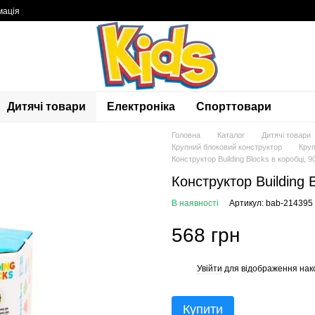
мація
Дитячі товари
Електроніка
Спорттовари
Головна
Каталог
Дитячі товари
Крупний блоковий конструктор
Круп
Конструктор Building Blocks в коробці, 
Конструктор Building 
В наявності
Артикул: bab-214395
568 грн
Увійти
для відображення нак
%
Купити