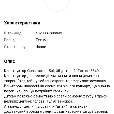
Характеристики
Штрихкод
4823037606849
Бренд
Технок
Стан товару
Новое
Опис
Конструктор Construction Set, 35 деталей, Технок 6849.
Конструктор допоможе дітям вивчити назви домашніх
тварин, їх "дітей", улюблені страви та сферу застосування.
Всі «герої» нанесені на елементи різного кольору, що значно
полегшить пошук потрібних картинок.
Діткам потрібно самостійно зібрати основну фігуру з трьох
великих цеглин: голова, тулуб та ніжки.
А з меншої цегли підібрати їх "дітей" та смакоти.
Додатковий ігровий момент додає картонна фігура дерева,