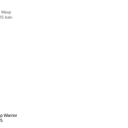
 Warrior
25