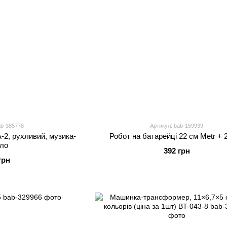
ab-385778
Артикул: bab-159939
-2, рухливий, музика-
Робот на батарейці 22 см Metr + 
тло
392 грн
грн