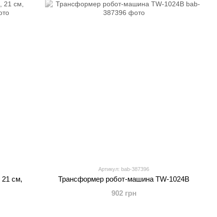
Артикул: bab-387396
 21 см,
Трансформер робот-машина TW-1024B
902 грн