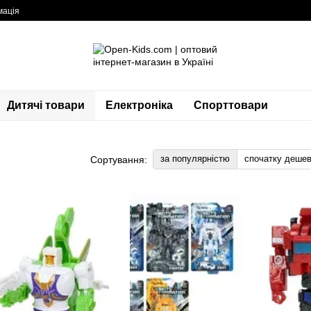
мація
Дитячі товари
Електроніка
Спорттовари
за популярністю
спочатку деше
Сортування: