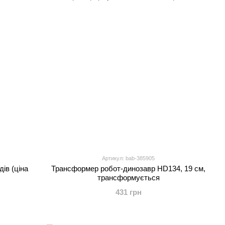
Артикул: bab-385905
ів (ціна
Трансформер робот-динозавр HD134, 19 см,
трансформується
431 грн