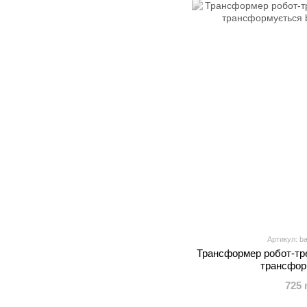
Артикул: b
Трансформер робот-тре
трансфор
725 