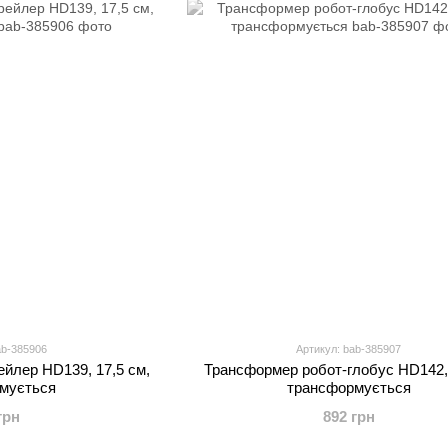
ab-385906
Артикул: bab-385907
йлер HD139, 17,5 см,
Трансформер робот-глобус HD142,
мується
трансформується
грн
892 грн