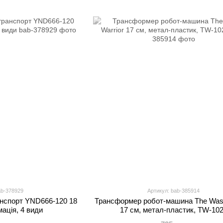
ab-378929
Артикул: bab-385914
нспорт YND666-120 18
Трансформер робот-машина The Wasp
ація, 4 види
17 см, метал-пластик, TW-10