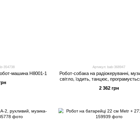
ab-354738
Артикул: bab-368947
робот-машина H8001-1
Робот-собака на радіокеруванні, музи
світло, їздить, танцює, програмуєтьс
грн
MD573A
2 362 грн