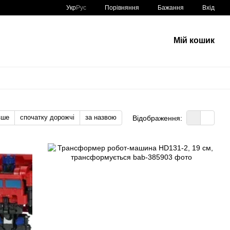
Порівняння
Укр
Рус
Бажання
Вхід
Мій кошик
вше
спочатку дорожчі
за назвою
Відображення: