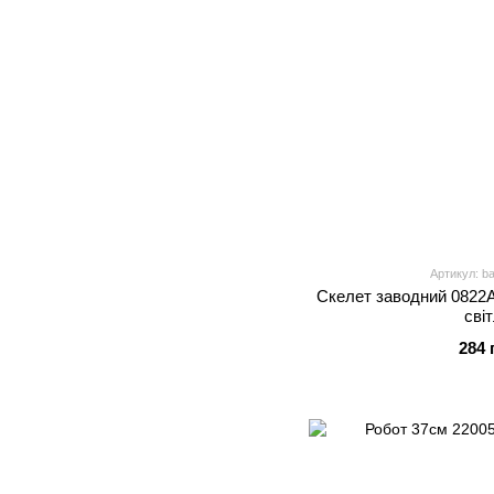
Артикул: b
Скелет заводний 0822A
сві
284 