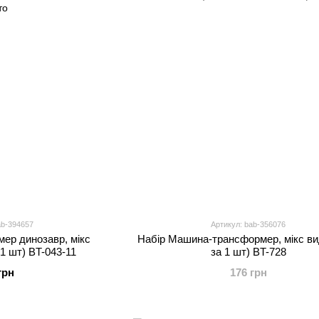
ab-394657
Артикул: bab-356076
ер динозавр, мікс
Набір Машина-трансформер, мікс вид
 1 шт) BT-043-11
за 1 шт) BT-728
грн
176 грн