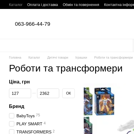
Перейти до основного контенту
Каталог
Оплата і доставка
Обмін та повернення
Контактна інфор
063-966-44-79
Головна
Каталог
Дитячі товари
Іграшки
Роботи та трансформери
Роботи та трансформери
Ціна, грн
Від Ціна, грн
До Ціна, грн
ОК
Бренд
75
BabyToys
4
PLAY SMART
2
TRANSFORMERS