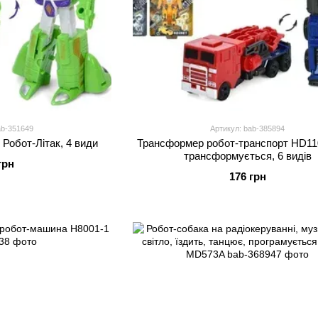
ab-351649
Артикул: bab-385894
Робот-Літак, 4 види
Трансформер робот-транспорт HD110
трансформується, 6 видів
грн
176 грн