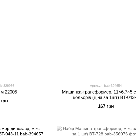
ab-329966
Артикул: bab-394654
см 22005
Машинка-трансформер, 11×6,7×5 с
кольорів (ціна за 1шт) BT-043
 грн
167 грн