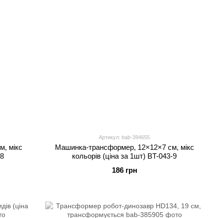
Артикул: bab-394655
м, мікс
Машинка-трансформер, 12×12×7 см, мікс
-8
кольорів (ціна за 1шт) BT-043-9
186 грн