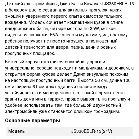
Детский электромобиль Джип Багги Kawasaki JS330EBLR-13
в бежевом цвете создан для активных прогулок, ярких
эмоций и уверенного первого опыта самостоятельного
вождения. Модель сочетает компактный кузов в стиле
внедорожного багги, четыре мотора по 35W, мягкое
сиденье из экокожи, EVA-колёса и мультимедиа, поэтому
ребёнок получает не просто игрушку, а полноценный
детский транспорт для двора, парка, дачи и ровных
прогулочных площадок.
Бежевый корпус смотрится спокойно, дорого и
универсально, хорошо подходит и мальчикам, и девочкам, а
открытая форма кузова делает Джип визуально похожим
на настоящий прогулочный багги. Высота 56 см, длина 100
см и ширина 61 см дают удачный баланс между
устойчивостью и манёвренностью. Такой формат легче
хранить дома или в гараже, проще вывозить на прогулку и
удобнее использовать там, где большой двухместный
электромобиль уже становится слишком громоздким.
Основные параметры
Модель
JS330EBLR-13(24V)