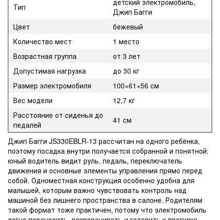
детский электромобиль,
Тип
Джип Багги
Цвет
бежевый
Количество мест
1 место
Возрастная группа
от 3 лет
Допустимая нагрузка
до 30 кг
Размер электромобиля
100×61×56 см
Вес модели
12,7 кг
Расстояние от сиденья до
41 см
педалей
Джип Багги JS330EBLR-13 рассчитан на одного ребёнка,
поэтому посадка внутри получается собранной и понятной:
юный водитель видит руль, педаль, переключатель
движения и основные элементы управления прямо перед
собой. Одноместная конструкция особенно удобна для
малышей, которым важно чувствовать контроль над
машиной без лишнего пространства в салоне. Родителям
такой формат тоже практичен, потому что электромобиль
легче переносить, разворачивать и готовить к прогулке.