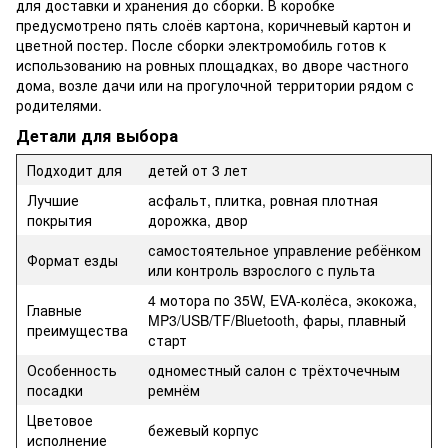
для доставки и хранения до сборки. В коробке
предусмотрено пять слоёв картона, коричневый картон и
цветной постер. После сборки электромобиль готов к
использованию на ровных площадках, во дворе частного
дома, возле дачи или на прогулочной территории рядом с
родителями.
Детали для выбора
Подходит для
детей от 3 лет
Лучшие
асфальт, плитка, ровная плотная
покрытия
дорожка, двор
самостоятельное управление ребёнком
Формат езды
или контроль взрослого с пульта
4 мотора по 35W, EVA-колёса, экокожа,
Главные
MP3/USB/TF/Bluetooth, фары, плавный
преимущества
старт
Особенность
одноместный салон с трёхточечным
посадки
ремнём
Цветовое
бежевый корпус
исполнение