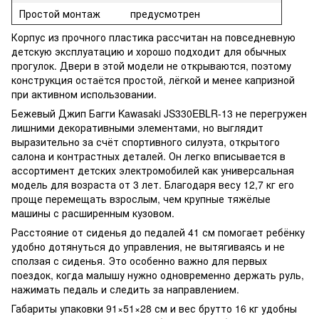
Простой монтаж
предусмотрен
Корпус из прочного пластика рассчитан на повседневную
детскую эксплуатацию и хорошо подходит для обычных
прогулок. Двери в этой модели не открываются, поэтому
конструкция остаётся простой, лёгкой и менее капризной
при активном использовании.
Бежевый Джип Багги Kawasaki JS330EBLR-13 не перегружен
лишними декоративными элементами, но выглядит
выразительно за счёт спортивного силуэта, открытого
салона и контрастных деталей. Он легко вписывается в
ассортимент детских электромобилей как универсальная
модель для возраста от 3 лет. Благодаря весу 12,7 кг его
проще перемещать взрослым, чем крупные тяжёлые
машины с расширенным кузовом.
Расстояние от сиденья до педалей 41 см помогает ребёнку
удобно дотянуться до управления, не вытягиваясь и не
сползая с сиденья. Это особенно важно для первых
поездок, когда малышу нужно одновременно держать руль,
нажимать педаль и следить за направлением.
Габариты упаковки 91×51×28 см и вес брутто 16 кг удобны