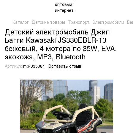
Каталог
Детские товары
Транспорт
Электромобили
Ба
Детский электромобиль Джип
Багги Kawasaki JS330EBLR-13
бежевый, 4 мотора по 35W, EVA,
экокожа, MP3, Bluetooth
Артикул:
mp-335084
Оставить отзыв