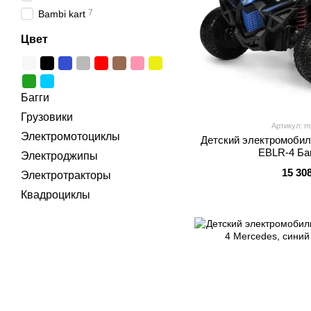
7
Bambi kart
Цвет
Багги
Грузовики
Артикул: m
Электромотоциклы
Детский электромобил
EBLR-4 Баг
Электроджипы
15 30
Электротракторы
Квадроциклы