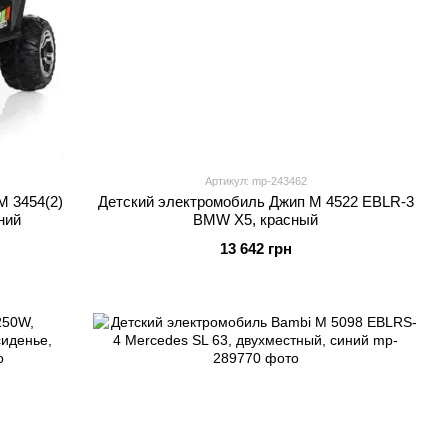
Артикул: mp-243462
M 3454(2)
Детский электромобиль Джип M 4522 EBLR-3
ний
BMW X5, красный
13 642 грн