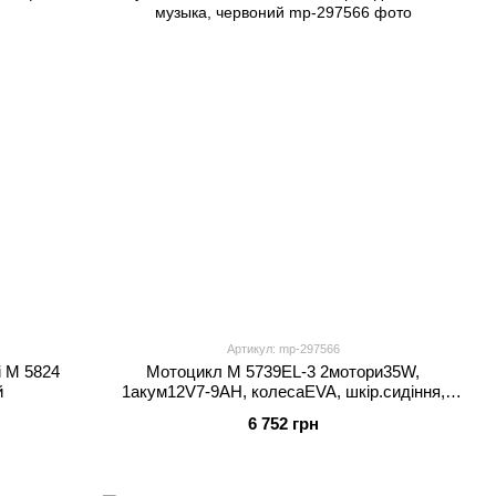
Артикул: mp-297566
 M 5824
Мотоцикл M 5739EL-3 2мотори35W,
й
1акум12V7-9AH, колесаEVA, шкір.сидіння,
свет, музыка, червоний
6 752 грн