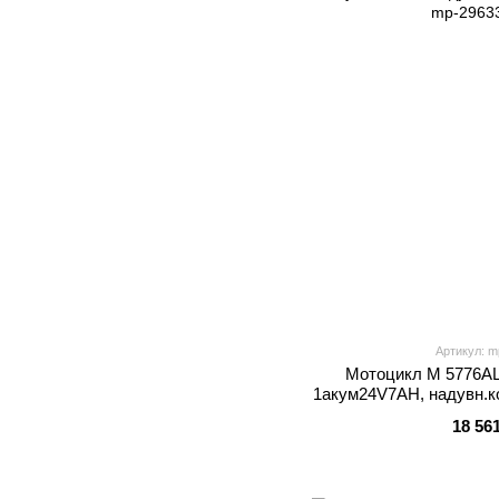
Артикул: m
Мотоцикл M 5776AL
1акум24V7AH, надувн.ко
18 56