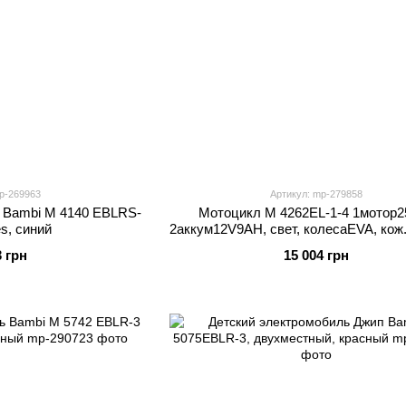
p-269963
Артикул: mp-279858
 Bambi M 4140 EBLRS-
Мотоцикл M 4262EL-1-4 1мотор2
s, синий
2аккум12V9AH, свет, колесаEVA, кож
бело-красный
3 грн
15 004 грн