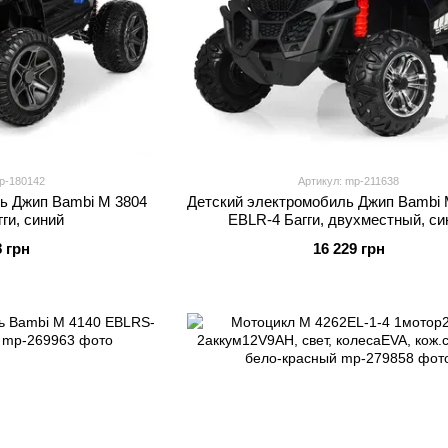
p-180142
Артикул: mp-211638
ь Джип Bambi M 3804
Детский электромобиль Джип Bambi 
ги, синий
EBLR-4 Багги, двухместный, си
8 грн
16 229 грн