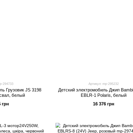
p-294733
Артикул: mp-295232
ль Грузовик JS 3198
Детский электромобиль Джип Bambi
свал, белый
EBLR-1 Polaris, белый
5 грн
16 376 грн