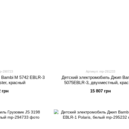
p-290723
Артикул: mp-291233
 Bambi M 5742 EBLR-3
Детский электромобиль Джип Ba
ter, красный
5075EBLR-3, двухместный, кра
2 грн
15 807 грн