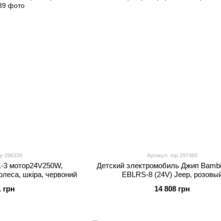
p-296339
Артикул: mp-297469
-3 мотор24V250W,
Детский электромобиль Джип Bambi
леса, шкіра, червоний
EBLRS-8 (24V) Jeep, розовы
1 грн
14 808 грн