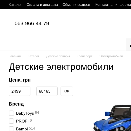
Перейти к основному контенту
Каталог
Оплата и доставка
Обмен и возврат
Контактная информ
063-966-44-79
Главная
Каталог
Детские товары
Транспорт
Электромобили
Детские электромобили
Цена, грн
От Цена, грн
До Цена, грн
OK
Бренд
94
BabyToys
6
PROFI
514
Bambi