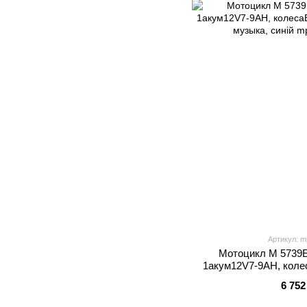
Артикул: m
Мотоцикл M 5739E
1акум12V7-9AH, колес
свет, музы
6 752