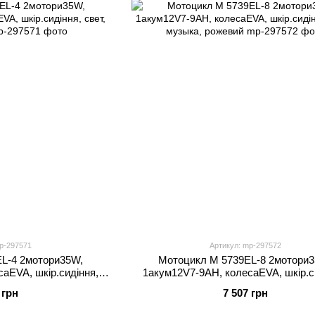
p-297571
Артикул: mp-297572
L-4 2мотори35W,
Мотоцикл M 5739EL-8 2мотори
аEVA, шкір.сидіння,
1акум12V7-9AH, колесаEVA, шкір.с
ка, синій
свет, музыка, рожевий
 грн
7 507 грн