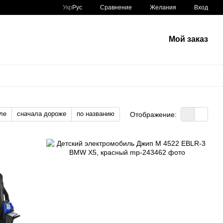
Сравнение
Укр
Рус
Желания
Вход
Мой заказ
ле
сначала дороже
по названию
Отображение: