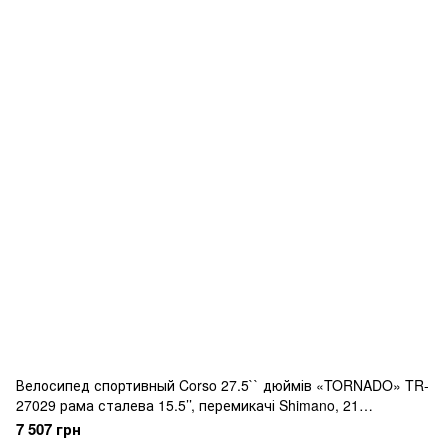
Велосипед спортивный Corso 27.5`` дюймів «TORNADO» TR-
27029 рама сталева 15.5’’, перемикачі Shimano, 21
швидкість, зібран на 75
7 507 грн