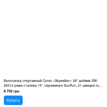
Велосипед спортивный Corso «Skywalker» 26" дюймів SW-
26312 рама сталева 15’’, перемикачі SunRun, 21 швидкість,
зібран на 75
6 733 грн
Купить