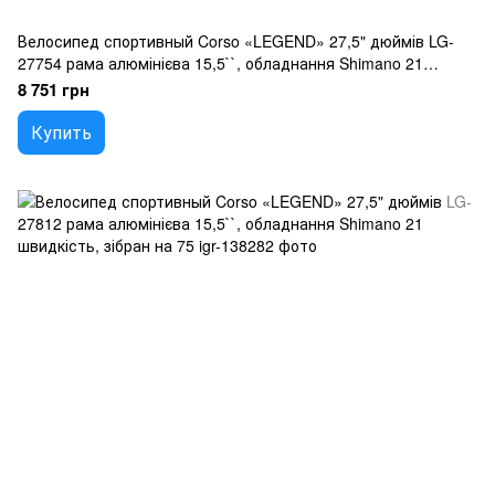
Велосипед спортивный Corso «LEGEND» 27,5" дюймів LG-
27754 рама алюмінієва 15,5``, обладнання Shimano 21
швидкість, зібран на 75
8 751 грн
Купить