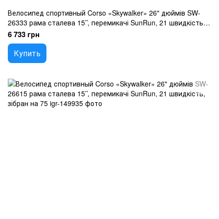
Велосипед спортивный Corso «Skywalker» 26" дюймів SW-
26333 рама сталева 15’’, перемикачі SunRun, 21 швидкість,
зібран на 75
6 733 грн
Купить