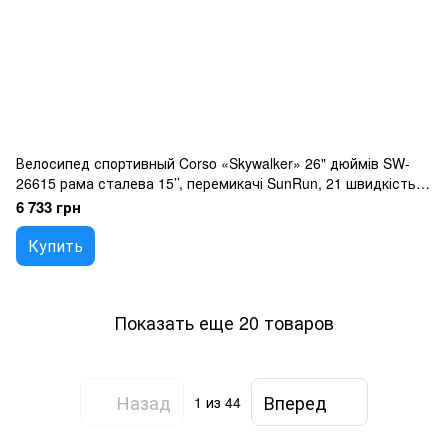
Велосипед спортивный Corso «Skywalker» 26" дюймів SW-
26615 рама сталева 15’’, перемикачі SunRun, 21 швидкість,
зібран на 75
6 733 грн
Купить
Показать еще 20 товаров
Назад
Вперед
1
из 44