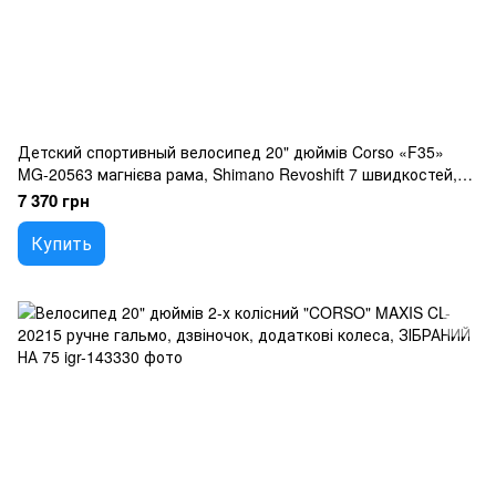
Детский спортивный велосипед 20" дюймів Corso «F35»
MG-20563 магнієва рама, Shimano Revoshift 7 швидкостей,
зібраний на 75
7 370 грн
Купить