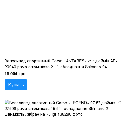
Велосипед спортивный Corso «ANTARES» 29" дюймів AR-
29940 рама алюмінієва 21``, обладнання Shimano 24
швидкості, зібран на 75
15 004 грн
Купить