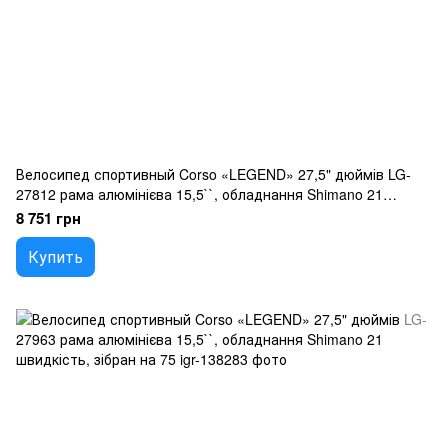
Велосипед спортивный Corso «LEGEND» 27,5" дюймів LG-
27812 рама алюмінієва 15,5``, обладнання Shimano 21
швидкість, зібран на 75
8 751 грн
Купить