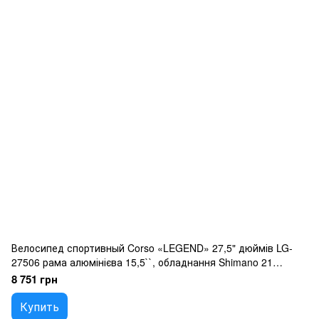
Велосипед спортивный Corso «LEGEND» 27,5" дюймів LG-
27506 рама алюмінієва 15,5``, обладнання Shimano 21
швидкість, зібран на 75
8 751 грн
Купить