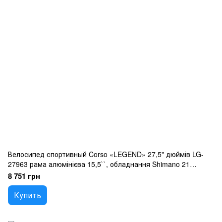
Велосипед спортивный Corso «LEGEND» 27,5" дюймів LG-
27963 рама алюмінієва 15,5``, обладнання Shimano 21
швидкість, зібран на 75
8 751 грн
Купить