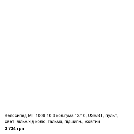
Велосипед MT 1006-10 3 кол.гума 12/10, USB/ВТ, пульт,
свет, вільн.хід коліс, гальма, підшипн., жовтий
3 734 грн