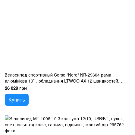
Велосипед спортивный Corso "Nero" NR-29604 рама
алюмінієва 19``, обладнання LTWOO AX 12 швидкостей,
зібран на 75
26 029 грн
Купить