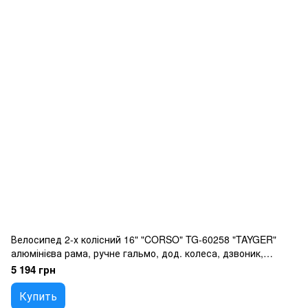
Велосипед 2-х колісний 16" "CORSO" TG-60258 "TAYGER"
алюмінієва рама, ручне гальмо, дод. колеса, дзвоник,
бутилочка, зібран на 85
5 194 грн
Купить