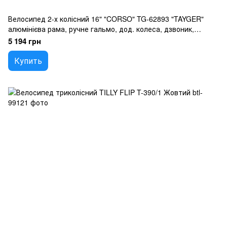
Велосипед 2-х колісний 16" "CORSO" TG-62893 "TAYGER"
алюмінієва рама, ручне гальмо, дод. колеса, дзвоник,
бутилочка, зібран на 85
5 194 грн
Купить