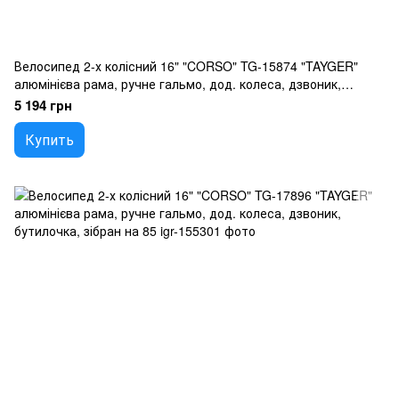
Велосипед 2-х колісний 16" "CORSO" TG-15874 "TAYGER"
алюмінієва рама, ручне гальмо, дод. колеса, дзвоник,
бутилочка, зібран на 85
5 194 грн
Купить