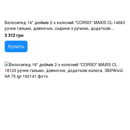
Велосипед 14" дюймів 2-х колісний "CORSO" MAXIS CL-14663
ручне гальмо, дзвіночок, сидіння з ручкою, додаткові
колеса, ЗІБРАНИЙ НА 75
3 312 грн
Купить