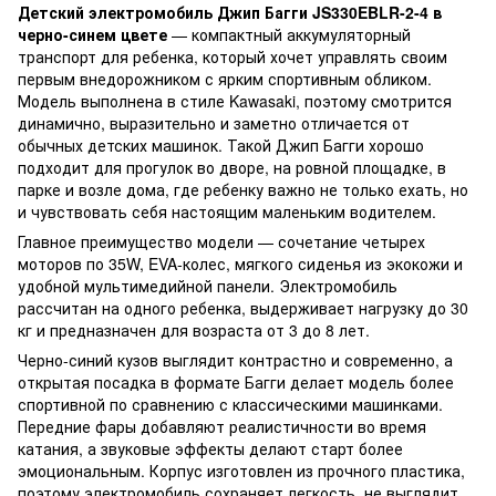
Детский электромобиль Джип Багги JS330EBLR-2-4 в
черно-синем цвете
— компактный аккумуляторный
транспорт для ребенка, который хочет управлять своим
первым внедорожником с ярким спортивным обликом.
Модель выполнена в стиле Kawasaki, поэтому смотрится
динамично, выразительно и заметно отличается от
обычных детских машинок. Такой Джип Багги хорошо
подходит для прогулок во дворе, на ровной площадке, в
парке и возле дома, где ребенку важно не только ехать, но
и чувствовать себя настоящим маленьким водителем.
Главное преимущество модели — сочетание четырех
моторов по 35W, EVA-колес, мягкого сиденья из экокожи и
удобной мультимедийной панели. Электромобиль
рассчитан на одного ребенка, выдерживает нагрузку до 30
кг и предназначен для возраста от 3 до 8 лет.
Черно-синий кузов выглядит контрастно и современно, а
открытая посадка в формате Багги делает модель более
спортивной по сравнению с классическими машинками.
Передние фары добавляют реалистичности во время
катания, а звуковые эффекты делают старт более
эмоциональным. Корпус изготовлен из прочного пластика,
поэтому электромобиль сохраняет легкость, не выглядит