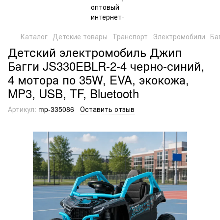
Каталог
Детские товары
Транспорт
Электромобили
Ба
Детский электромобиль Джип
Багги JS330EBLR-2-4 черно-синий,
4 мотора по 35W, EVA, экокожа,
MP3, USB, TF, Bluetooth
Артикул:
mp-335086
Оставить отзыв