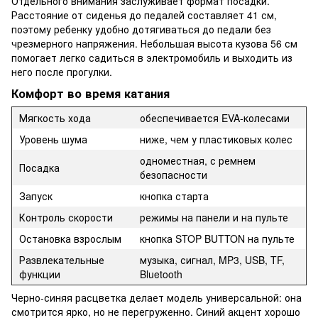
Отдельного внимания заслуживает формат посадки.
Расстояние от сиденья до педалей составляет 41 см,
поэтому ребенку удобно дотягиваться до педали без
чрезмерного напряжения. Небольшая высота кузова 56 см
помогает легко садиться в электромобиль и выходить из
него после прогулки.
Комфорт во время катания
Мягкость хода
обеспечивается EVA-колесами
Уровень шума
ниже, чем у пластиковых колес
одноместная, с ремнем
Посадка
безопасности
Запуск
кнопка старта
Контроль скорости
режимы на панели и на пульте
Остановка взрослым
кнопка STOP BUTTON на пульте
Развлекательные
музыка, сигнал, MP3, USB, TF,
функции
Bluetooth
Черно-синяя расцветка делает модель универсальной: она
смотрится ярко, но не перегруженно. Синий акцент хорошо