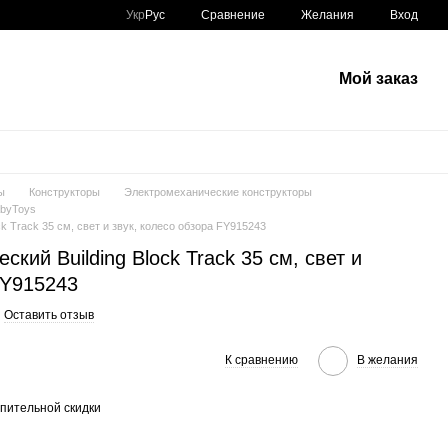
Сравнение
Укр
Рус
Желания
Вход
Мой заказ
ы
Конструкторы
Электромеханические конструкторы
abyToys
ck Track 35 см, свет и звук, колесо обзора FY915243
ский Building Block Track 35 см, свет и
FY915243
Оставить отзыв
К сравнению
В желания
пительной скидки