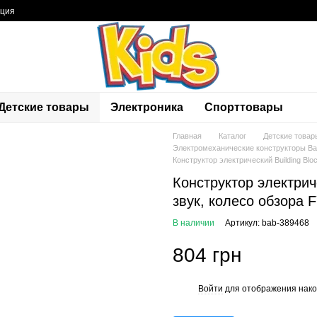
ация
Детские товары
Электроника
Спорттовары
Главная
Каталог
Детские товар
Электромеханические конструкторы B
Конструктор электрический Building Blo
Конструктор электриче
звук, колесо обзора 
В наличии
Артикул: bab-389468
804 грн
Войти
для отображения нако
%