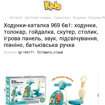
Каталог
Детские товары
Транспорт
Ходунки
Ходунки B
Ходунки-каталка 969 6в1: ходунки,
толокар, гойдалка, скутер, столик,
ігрова панель, звук, підсвічування,
піаніно, батьківська ручка
Артикул:
igr-164171
Оставить отзыв