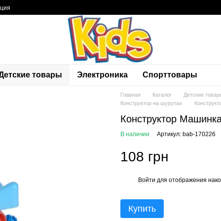
ация
Детские товары
Электроника
Спорттовары
Главная
Каталог
Детские товар
Конструктор на шурупах
Конструкт
Конструктор Машинка
В наличии
Артикул: bab-170226
108 грн
Войти
для отображения нако
%
Купить