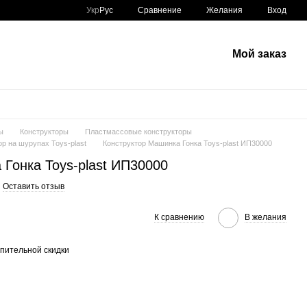
Сравнение
Укр
Рус
Желания
Вход
Мой заказ
ы
Конструкторы
Пластмассовые конструкторы
ор на шурупах Toys-plast
Конструктор Машинка Гонка Toys-plast ИП30000
 Гонка Toys-plast ИП30000
Оставить отзыв
К сравнению
В желания
пительной скидки