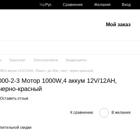
Сравнение
Укр
Рус
Желания
Вход
Мой заказ
ы
Транспорт
Электромобили
Квадроциклы
,4 аккум 12V/12AH, 25км/ч, до 65кг, свет, черно-красный
00-2-3 Мотор 1000W,4 аккум 12V/12AH,
, черно-красный
Оставить отзыв
К сравнению
В желания
пительной скидки