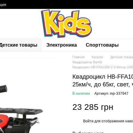
ация
Детские товары
Электроника
Спорттовары
Главная
Каталог
Детские товар
Квадроциклы Bambi
Квадроцикл HB-FFA1000-2-3 Мотор 1000W
Квадроцикл HB-FFA10
25км/ч, до 65кг, свет
В наличии
Артикул: mp-337947
23 285 грн
Войти
для отображения нако
%