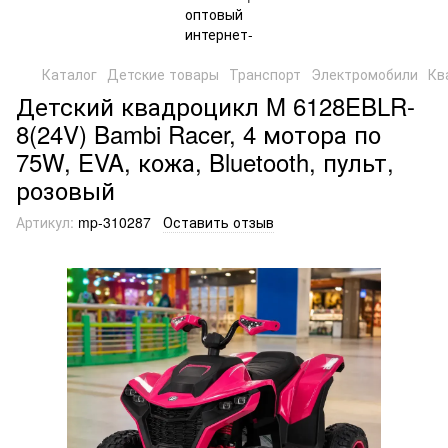
Каталог
Детские товары
Транспорт
Электромобили
Кв
Детский квадроцикл M 6128EBLR-
8(24V) Bambi Racer, 4 мотора по
75W, EVA, кожа, Bluetooth, пульт,
розовый
Артикул:
mp-310287
Оставить отзыв