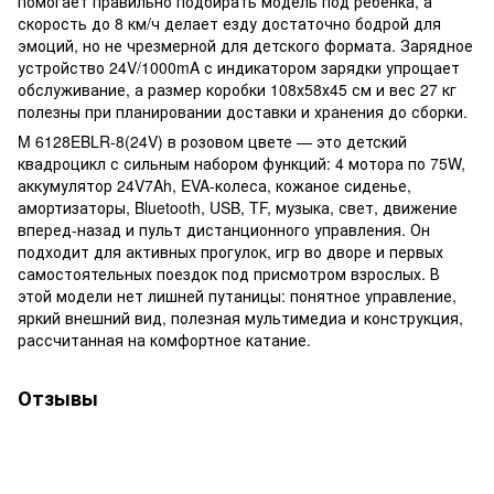
помогает правильно подбирать модель под ребенка, а
скорость до 8 км/ч делает езду достаточно бодрой для
эмоций, но не чрезмерной для детского формата. Зарядное
устройство 24V/1000mA с индикатором зарядки упрощает
обслуживание, а размер коробки 108х58х45 см и вес 27 кг
полезны при планировании доставки и хранения до сборки.
M 6128EBLR-8(24V) в розовом цвете — это детский
квадроцикл с сильным набором функций: 4 мотора по 75W,
аккумулятор 24V7Ah, EVA-колеса, кожаное сиденье,
амортизаторы, Bluetooth, USB, TF, музыка, свет, движение
вперед-назад и пульт дистанционного управления. Он
подходит для активных прогулок, игр во дворе и первых
самостоятельных поездок под присмотром взрослых. В
этой модели нет лишней путаницы: понятное управление,
яркий внешний вид, полезная мультимедиа и конструкция,
рассчитанная на комфортное катание.
Отзывы