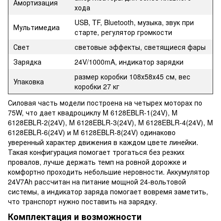
Амортизация
хода
USB, TF, Bluetooth, музыка, звук при
Мультимедиа
старте, регулятор громкости
Свет
световые эффекты, светящиеся фары
Зарядка
24V/1000mA, индикатор зарядки
размер коробки 108х58х45 см, вес
Упаковка
коробки 27 кг
Силовая часть модели построена на четырех моторах по
75W, что дает квадроциклу M 6128EBLR-1(24V), M
6128EBLR-2(24V), M 6128EBLR-3(24V), M 6128EBLR-4(24V), M
6128EBLR-6(24V) и M 6128EBLR-8(24V) одинаково
уверенный характер движения в каждом цвете линейки.
Такая конфигурация помогает трогаться без резких
провалов, лучше держать темп на ровной дорожке и
комфортно проходить небольшие неровности. Аккумулятор
24V7Ah рассчитан на питание мощной 24-вольтовой
системы, а индикатор заряда помогает вовремя заметить,
что транспорт нужно поставить на зарядку.
Комплектация и возможности