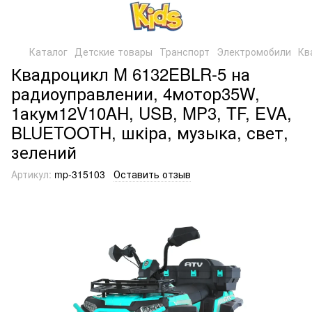
Каталог
Детские товары
Транспорт
Электромобили
Кв
Квадроцикл M 6132EBLR-5 на
радиоуправлении, 4мотор35W,
1акум12V10AH, USB, MP3, TF, EVA,
BLUETOOTH, шкіра, музыка, свет,
зелений
Артикул:
mp-315103
Оставить отзыв