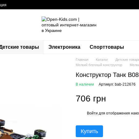
ация
Детские товары
Электроника
Спорттовары
Главная
Каталог
Детские товар
Мелкий блочный конструктор
Мелки
Конструктор Танк B08
В наличии
Артикул: bab-212676
706 грн
Войти
для отображения нако
%
Купить