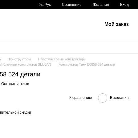
Сравнение
Укр
Рус
Желания
Вход
Мой заказ
ы
Конструкторы
Пластмассовые конструкторы
й блочный конструктор SLUBAN
Конструктор Танк B0858 524 детали
58 524 детали
Оставить отзыв
К сравнению
В желания
пительной скидки