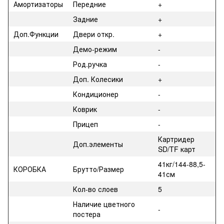
Амортизаторы
Передние
+
Задние
+
Доп.Функции
Двери откр.
+
Демо-режим
-
Род.ручка
-
Доп. Колесики
+
Кондиционер
-
Коврик
-
Прицеп
-
Картридер
Доп.элементы
SD/TF карт
41кг/144-88,5-
КОРОБКА
Брутто/Размер
41см
Кол-во слоев
5
Наличие цветного
-
постера