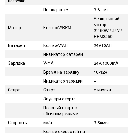
нагрузка
По возрасту
3-8 лет
Безщітковий
мотор
Мотор
Кол-во/V/RPM
2*150W / 24V /
RPM3250
Батарея
Кол-во/V/AH
24V10AH
Индикатор батареи
+
Зарядка
V/mA
24V/1000mA
Время на зарядку
10-12ч
Индикатор зарядки
+
Старт
Старт
с кнопки
Звук при старте
+
Плавный старт в
-
обычном режиме
Скорость
км/ч
3-8км/ч
Кол-во скоростей на