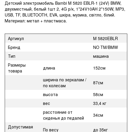
Детский электромобиль Bambi M 5820 EBLR-1 (24V) BMW,
двухместный, белый 1шт 2, 4G р/к, 1*24V10AH 2*150W, MP3,
USB, TF, BLUETOOTH, EVA, шкіра, музика, світло, білий.
Материал: метал + пластмаса.
Артикул
M 5820EBLR
Бренд
NO TM/BMW
Тип
машина
Размеры
длина
152см
товара
ширина по зеркалам /
87см
по колесам
высота
58см
вес
33,4 кг
расстояние от
34см
сиденья до педалей
Допустимая
По весу
до 35кг