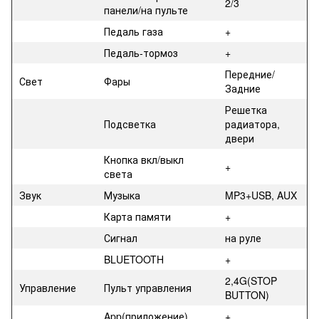
2/3
панели/на пульте
Педаль газа
+
Педаль-тормоз
+
Передние/
Свет
Фары
Задние
Решетка
Подсветка
радиатора,
двери
Кнопка вкл/выкл
+
света
Звук
Музыка
MP3+USB, AUX
Карта памяти
+
Сигнал
на руле
BLUETOOTH
+
2,4G(STOP
Управление
Пульт управления
BUTTON)
App(приложение)
+