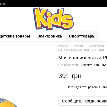
ация
Детские товары
Электроника
Спорттовары
Главная
Каталог
Спорттовары
Мяч волейбольный PROFIBALL PROFI 
Мяч волейбольный P
Нет в наличии
Артикул: bab-3164
391 грн
Войти
для отображения нако
%
Сообщить, когда появ