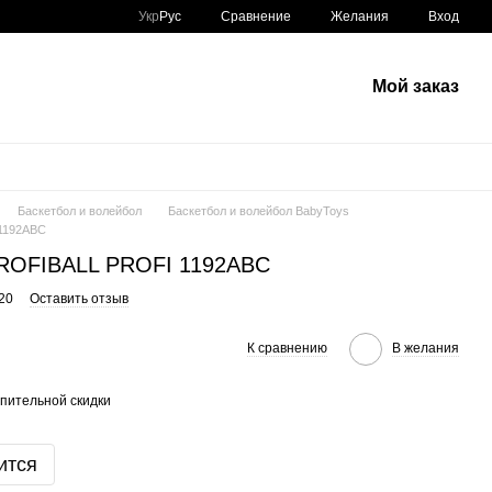
Сравнение
Укр
Рус
Желания
Вход
Мой заказ
Баскетбол и волейбол
Баскетбол и волейбол BabyToys
1192ABC
ROFIBALL PROFI 1192ABC
20
Оставить отзыв
К сравнению
В желания
пительной скидки
ится