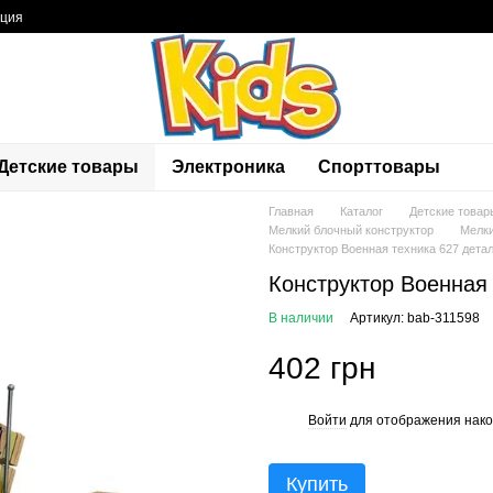
ация
Детские товары
Электроника
Спорттовары
Главная
Каталог
Детские товар
Мелкий блочный конструктор
Мелки
Конструктор Военная техника 627 дета
Конструктор Военная 
В наличии
Артикул: bab-311598
402 грн
Войти
для отображения нако
%
Купить