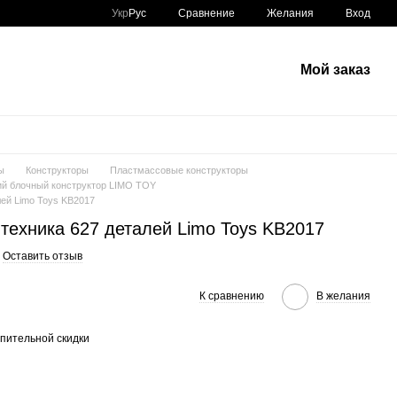
Сравнение
Укр
Рус
Желания
Вход
Мой заказ
ы
Конструкторы
Пластмассовые конструкторы
й блочный конструктор LIMO TOY
лей Limo Toys KB2017
техника 627 деталей Limo Toys KB2017
Оставить отзыв
К сравнению
В желания
пительной скидки