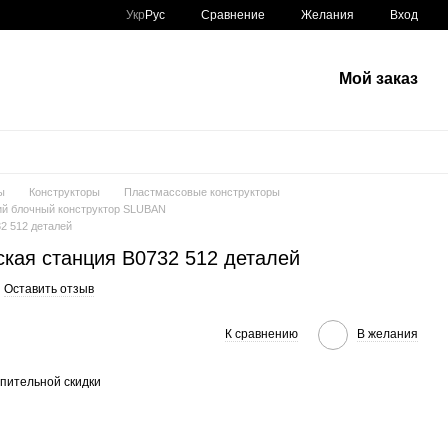
Сравнение
Укр
Рус
Желания
Вход
Мой заказ
ы
Конструкторы
Пластмассовые конструкторы
й блочный конструктор SLUBAN
2 512 деталей
ская станция B0732 512 деталей
Оставить отзыв
К сравнению
В желания
пительной скидки