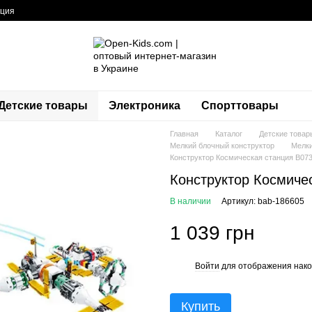
ация
Детские товары
Электроника
Спорттовары
Главная
Каталог
Детские товар
Мелкий блочный конструктор
Мелки
Конструктор Космическая станция B073
Конструктор Космиче
В наличии
Артикул: bab-186605
1 039 грн
Войти
для отображения нако
%
Купить