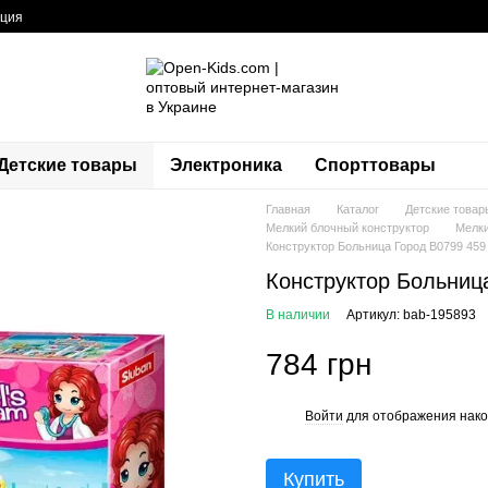
ация
Детские товары
Электроника
Спорттовары
Главная
Каталог
Детские товар
Мелкий блочный конструктор
Мелки
Конструктор Больница Город B0799 459
Конструктор Больниц
В наличии
Артикул: bab-195893
784 грн
Войти
для отображения нако
%
Купить