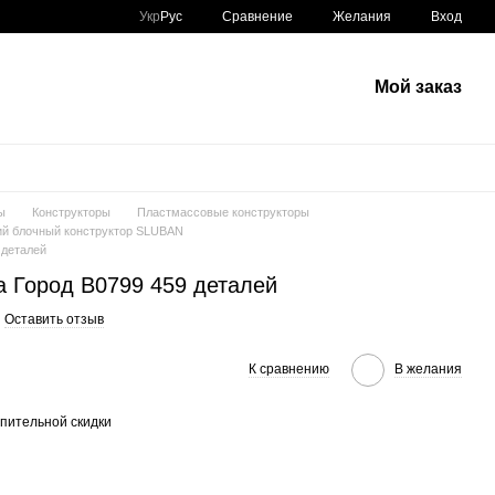
Сравнение
Укр
Рус
Желания
Вход
Мой заказ
ы
Конструкторы
Пластмассовые конструкторы
й блочный конструктор SLUBAN
 деталей
а Город B0799 459 деталей
Оставить отзыв
К сравнению
В желания
пительной скидки