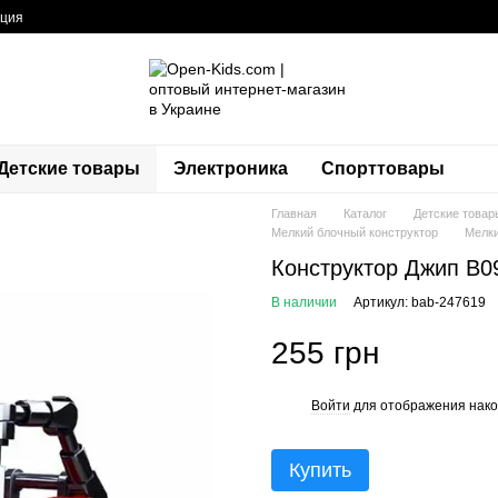
ация
Детские товары
Электроника
Спорттовары
Главная
Каталог
Детские товар
Мелкий блочный конструктор
Мелки
Конструктор Джип B0
В наличии
Артикул: bab-247619
255 грн
Войти
для отображения нако
%
Купить