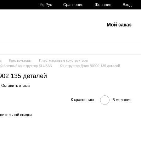
Сравнение
Укр
Рус
Желания
Вход
Мой заказ
ы
Конструкторы
Пластмассовые конструкторы
й блочный конструктор SLUBAN
Конструктор Джип B0902 135 деталей
902 135 деталей
Оставить отзыв
К сравнению
В желания
пительной скидки