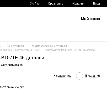
Сравнение
Укр
Рус
Желания
Вход
Мой заказ
ы
Конструкторы
Пластмассовые конструкторы
й блочный конструктор SLUBAN
Конструктор машинка B1071E 46 деталей
 B1071E 46 деталей
Оставить отзыв
К сравнению
В желания
пительной скидки