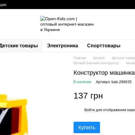
ация
Детские товары
Электроника
Спорттовары
Главная
Каталог
Детские товар
Мелкий блочный конструктор
Мелки
Конструктор машинка
В наличии
Артикул: bab-286635
137 грн
Войти
для отображения нако
%
Купить