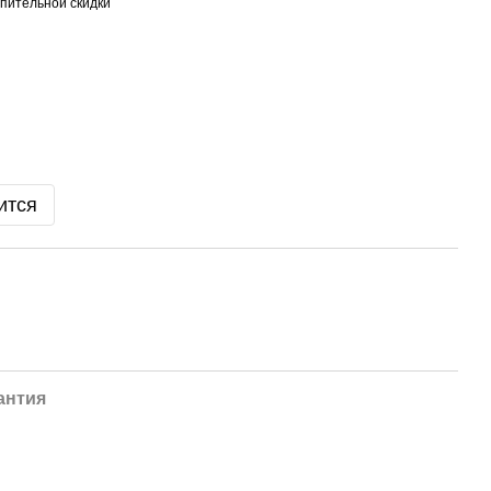
пительной скидки
ится
антия