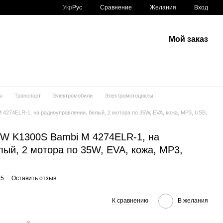
Сравнение
Укр
Рус
Желания
Вход
Мой заказ
ы
Транспорт
Электромобили
Электромотоциклы
4274ELR-1, на радиоуправлении, белый, 2 мотора по 35W, EVA, кожа, MP3, USB,
W K1300S Bambi M 4274ELR-1, на
ый, 2 мотора по 35W, EVA, кожа, MP3,
45
Оставить отзыв
К сравнению
В желания