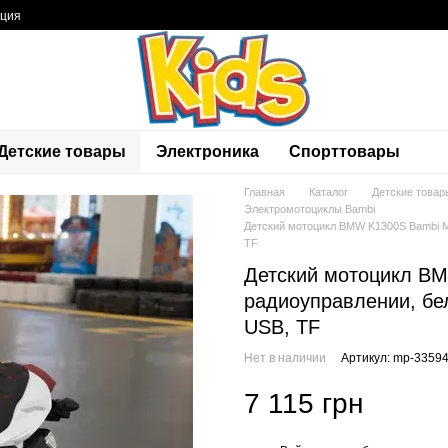
ация
Детские товары
Электроника
Спорттовары
Главная
Каталог
Детские товар
Электромотоциклы Bambi
Детский мотоцикл BMW K1300S Bambi M 
TF
Детский мотоцикл BM
радиоуправлении, бел
USB, TF
Нет в наличии
Артикул: mp-3359
7 115 грн