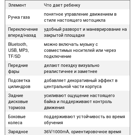
Элемент
Что дает ребенку
понятное управление движением в
Ручка газа
стиле настоящего мотоцикла
Переключение
удобный разворот и маневрирование на
вперед/назад
закрытой площадке
Bluetooth,
можно включать музыку с
USB, MP3,
совместимых носителей или через
TF/SD
подключение
Передние
делают поездку визуально
фары
реалистичнее и заметнее
Подсветка
добавляет декоративный эффект в
цилиндров
центральной части корпуса
Задние
усиливают ощущение настоящего
дисковые
байка и поддерживают контроль
тормоза
движения
Боковые
поддерживают устойчивость во время
колеса
обучения
Зарядное
36V/1000mA, ориентировочное время