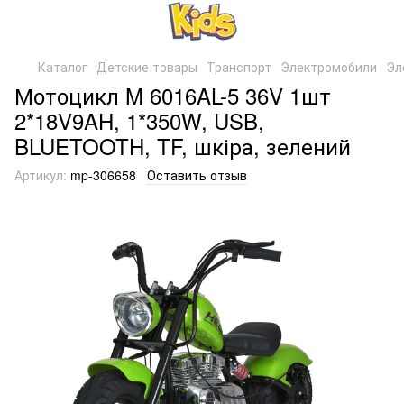
Каталог
Детские товары
Транспорт
Электромобили
Эл
Мотоцикл M 6016AL-5 36V 1шт
2*18V9AH, 1*350W, USB,
BLUETOOTH, TF, шкіра, зелений
Артикул:
mp-306658
Оставить отзыв