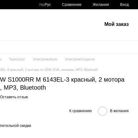
Сравнение
Укр
Рус
Желания
Вход
Мой заказ
ы
Транспорт
Электромобили
Электромотоциклы
L-3 красный, 2 мотора по 25W, EVA, экокожа, MP3, Bluetooth
W S1000RR M 6143EL-3 красный, 2 мотора
, MP3, Bluetooth
Оставить отзыв
К сравнению
В желания
пительной скидки