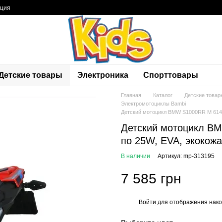
ация
Детские товары
Электроника
Спорттовары
Главная
Каталог
Детские товар
Электромотоциклы Bambi
Детский мотоцикл BMW S1000RR M 6143E
Детский мотоцикл BM
по 25W, EVA, экокожа
В наличии
Артикул: mp-313195
7 585 грн
Войти
для отображения нако
%