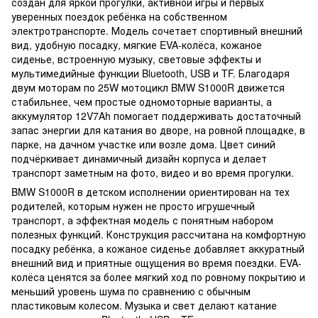
создан для яркой прогулки, активной игры и первых
уверенных поездок ребёнка на собственном
электротранспорте. Модель сочетает спортивный внешний
вид, удобную посадку, мягкие EVA-колёса, кожаное
сиденье, встроенную музыку, световые эффекты и
мультимедийные функции Bluetooth, USB и TF. Благодаря
двум моторам по 25W мотоцикл BMW S1000R движется
стабильнее, чем простые одномоторные варианты, а
аккумулятор 12V7Ah помогает поддерживать достаточный
запас энергии для катания во дворе, на ровной площадке, в
парке, на дачном участке или возле дома. Цвет синий
подчёркивает динамичный дизайн корпуса и делает
транспорт заметным на фото, видео и во время прогулки.
BMW S1000R в детском исполнении ориентирован на тех
родителей, которым нужен не просто игрушечный
транспорт, а эффектная модель с понятным набором
полезных функций. Конструкция рассчитана на комфортную
посадку ребёнка, а кожаное сиденье добавляет аккуратный
внешний вид и приятные ощущения во время поездки. EVA-
колёса ценятся за более мягкий ход по ровному покрытию и
меньший уровень шума по сравнению с обычным
пластиковым колесом. Музыка и свет делают катание