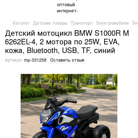
Каталог
Детские товары
Транспорт
Электромобили
Эл
Детский мотоцикл BMW S1000R M
6262EL-4, 2 мотора по 25W, EVA,
кожа, Bluetooth, USB, TF, синий
Артикул:
mp-331258
Оставить отзыв