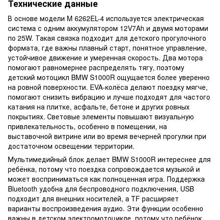
Технические данные
В основе модели M 6262EL-4 используется электрическая
система с одним аккумулятором 12V7Ah и двумя моторами
по 25W. Такая связка подходит для детского прогулочного
формата, где важны плавный старт, понятное управление,
устойчивое движение и умеренная скорость. Два мотора
помогают равномернее распределять тягу, поэтому
детский мотоцикл BMW S1000R ощущается более уверенно
на ровной поверхности. EVA-колёса делают поездку мягче,
помогают снизить вибрацию и лучше подходят для частого
катания на плитке, асфальте, бетоне и других ровных
покрытиях. Световые элементы повышают визуальную
привлекательность, особенно в помещении, на
выставочной витрине или во время вечерней прогулки при
достаточном освещении территории.
Мультимедийный блок делает BMW S1000R интереснее для
ребёнка, потому что поездка сопровождается музыкой и
может восприниматься как полноценная игра. Поддержка
Bluetooth удобна для беспроводного подключения, USB
подходит для внешних носителей, а TF расширяет
варианты воспроизведения аудио. Эти функции особенно
важны в детском электромотоцикле, потому что ребёнок