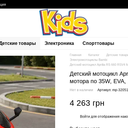
ация
Детские товары
Электроника
Спорттовары
Главная
Каталог
Детские товар
Электромотоциклы Bambi
Детский мотоцикл Aprilia RS 660 RSV4 M
Детский мотоцикл Apr
мотора по 35W, EVA, 
Нет в наличии
Артикул: mp-3205
4 263 грн
Войти
для отображения нако
%