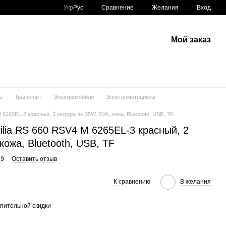
Сравнение
Укр
Рус
Желания
Вход
Мой заказ
ы
Транспорт
Электромобили
Электромотоциклы
 6265EL-3 красный, 2 мотора по 35W, EVA, кожа, Bluetooth, USB, TF
ilia RS 660 RSV4 M 6265EL-3 красный, 2
кожа, Bluetooth, USB, TF
19
Оставить отзыв
К сравнению
В желания
пительной скидки