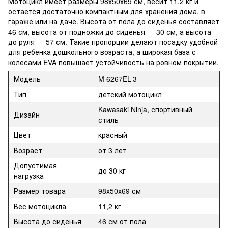
Мотоцикл имеет размеры 98х50х69 см, весит 11,2 кг и
остается достаточно компактным для хранения дома, в
гараже или на даче. Высота от пола до сиденья составляет
46 см, высота от подножки до сиденья — 30 см, а высота
до руля — 57 см. Такие пропорции делают посадку удобной
для ребенка дошкольного возраста, а широкая база с
колесами EVA повышает устойчивость на ровном покрытии.
Модель
M 6267EL-3
Тип
детский мотоцикл
Kawasaki Ninja, спортивный
Дизайн
стиль
Цвет
красный
Возраст
от 3 лет
Допустимая
до 30 кг
нагрузка
Размер товара
98х50х69 см
Вес мотоцикла
11,2 кг
Высота до сиденья
46 см от пола