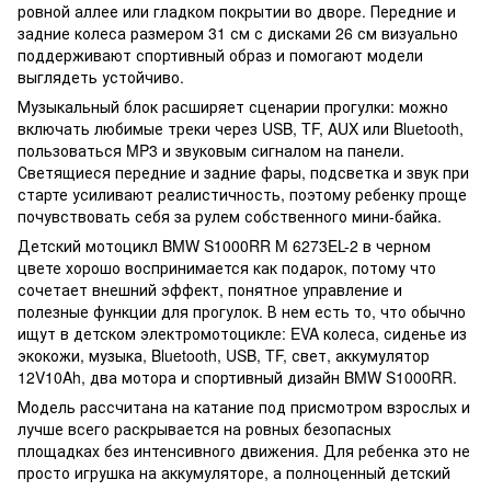
ровной аллее или гладком покрытии во дворе. Передние и
задние колеса размером 31 см с дисками 26 см визуально
поддерживают спортивный образ и помогают модели
выглядеть устойчиво.
Музыкальный блок расширяет сценарии прогулки: можно
включать любимые треки через USB, TF, AUX или Bluetooth,
пользоваться MP3 и звуковым сигналом на панели.
Светящиеся передние и задние фары, подсветка и звук при
старте усиливают реалистичность, поэтому ребенку проще
почувствовать себя за рулем собственного мини-байка.
Детский мотоцикл BMW S1000RR M 6273EL-2 в черном
цвете хорошо воспринимается как подарок, потому что
сочетает внешний эффект, понятное управление и
полезные функции для прогулок. В нем есть то, что обычно
ищут в детском электромотоцикле: EVA колеса, сиденье из
экокожи, музыка, Bluetooth, USB, TF, свет, аккумулятор
12V10Ah, два мотора и спортивный дизайн BMW S1000RR.
Модель рассчитана на катание под присмотром взрослых и
лучше всего раскрывается на ровных безопасных
площадках без интенсивного движения. Для ребенка это не
просто игрушка на аккумуляторе, а полноценный детский