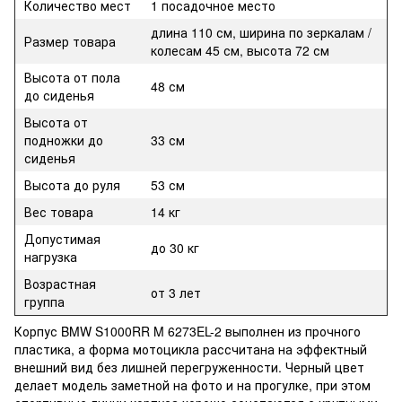
Количество мест
1 посадочное место
длина 110 см, ширина по зеркалам /
Размер товара
колесам 45 см, высота 72 см
Высота от пола
48 см
до сиденья
Высота от
подножки до
33 см
сиденья
Высота до руля
53 см
Вес товара
14 кг
Допустимая
до 30 кг
нагрузка
Возрастная
от 3 лет
группа
Корпус BMW S1000RR M 6273EL-2 выполнен из прочного
пластика, а форма мотоцикла рассчитана на эффектный
внешний вид без лишней перегруженности. Черный цвет
делает модель заметной на фото и на прогулке, при этом