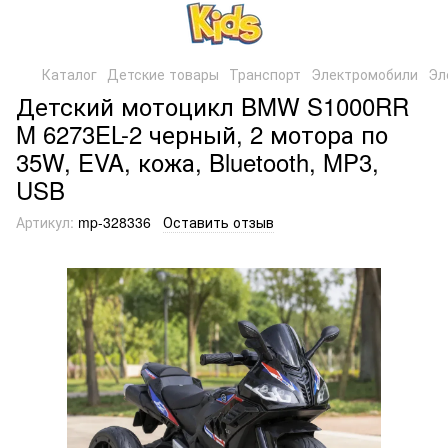
Каталог
Детские товары
Транспорт
Электромобили
Эл
Детский мотоцикл BMW S1000RR
M 6273EL-2 черный, 2 мотора по
35W, EVA, кожа, Bluetooth, MP3,
USB
Артикул:
mp-328336
Оставить отзыв