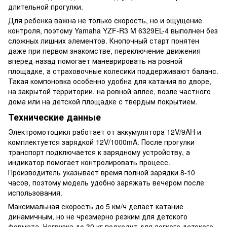
длительной прогулки.
Для ребенка важна не только скорость, но и ощущение
контроля, поэтому Yamaha YZF-R3 M 6329EL-4 выполнен без
сложных лишних элементов. Кнопочный старт понятен
даже при первом знакомстве, переключение движения
вперед-назад помогает маневрировать на ровной
площадке, а страховочные колесики поддерживают баланс.
Такая компоновка особенно удобна для катания во дворе,
на закрытой территории, на ровной аллее, возле частного
дома или на детской площадке с твердым покрытием.
Технические данные
Электромотоцикл работает от аккумулятора 12V/9AH и
комплектуется зарядкой 12V/1000mA. После прогулки
транспорт подключается к зарядному устройству, а
индикатор помогает контролировать процесс.
Производитель указывает время полной зарядки 8-10
часов, поэтому модель удобно заряжать вечером после
использования.
Максимальная скорость до 5 км/ч делает катание
динамичным, но не чрезмерно резким для детского
формата. Нагрузка до 30 кг подходит для легкого детского