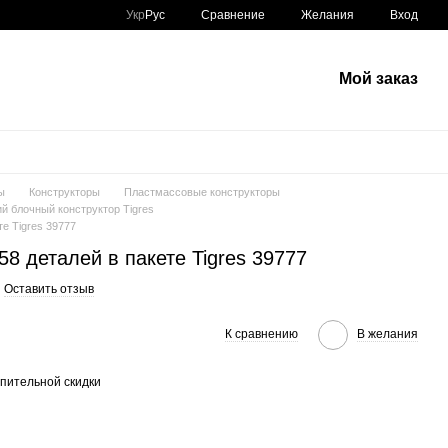
Сравнение
Укр
Рус
Желания
Вход
Мой заказ
ы
Конструкторы
Пластмассовые конструкторы
й блочный конструктор Tigres
те Tigres 39777
58 деталей в пакете Tigres 39777
Оставить отзыв
К сравнению
В желания
пительной скидки