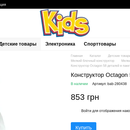
ация
Детские товары
Электроника
Спорттовары
Главная
Каталог
Детские товар
Мелкий блочный конструктор
Мелки
Конструктор Octagon 58 деталей в паке
Конструктор Octagon 
В наличии
Артикул: bab-280438
853 грн
Войти
для отображения нако
%
Купить