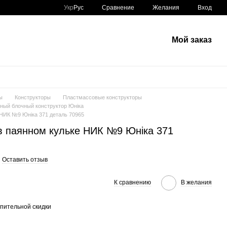
Сравнение
Укр
Рус
Желания
Вход
Мой заказ
ы
Конструкторы
Пластмассовые конструкторы
ный блочный конструктор Юніка
 НИК №9 Юніка 371 деталь 70965
 в паянном кульке НИК №9 Юніка 371
Оставить отзыв
К сравнению
В желания
пительной скидки