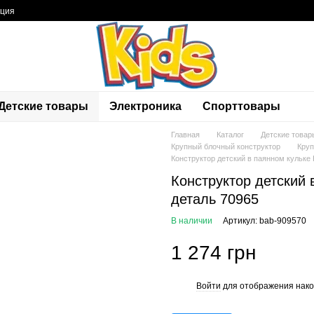
ация
Детские товары
Электроника
Спорттовары
Главная
Каталог
Детские товар
Крупный блочный конструктор
Круп
Конструктор детский в паянном кульке
Конструктор детский
деталь 70965
В наличии
Артикул: bab-909570
1 274 грн
Войти
для отображения нако
%