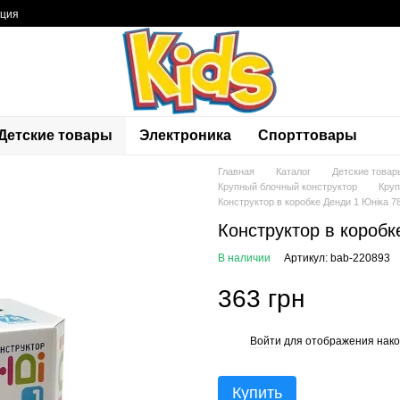
ация
Детские товары
Электроника
Спорттовары
Главная
Каталог
Детские товар
Крупный блочный конструктор
Круп
Конструктор в коробке Денди 1 Юніка 7
Конструктор в коробк
В наличии
Артикул: bab-220893
363 грн
Войти
для отображения нако
%
Купить