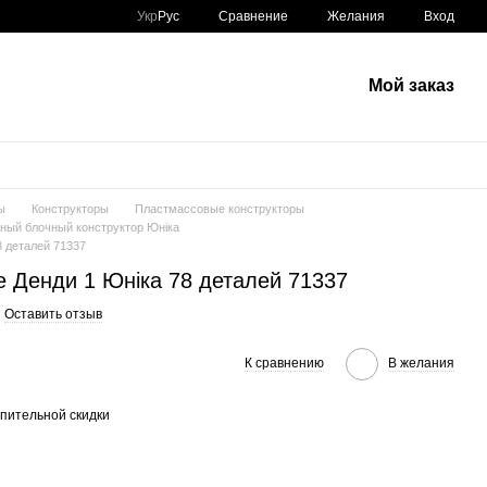
Сравнение
Укр
Рус
Желания
Вход
Мой заказ
ы
Конструкторы
Пластмассовые конструкторы
ный блочный конструктор Юніка
8 деталей 71337
е Денди 1 Юніка 78 деталей 71337
Оставить отзыв
К сравнению
В желания
пительной скидки