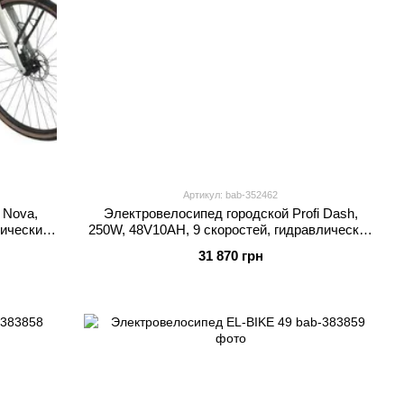
Артикул: bab-352462
 Nova,
Электровелосипед городской Profi Dash,
лический
250W, 48V10AH, 9 скоростей, гидравлический
тормоз MEB 700C DASH-4
31 870 грн