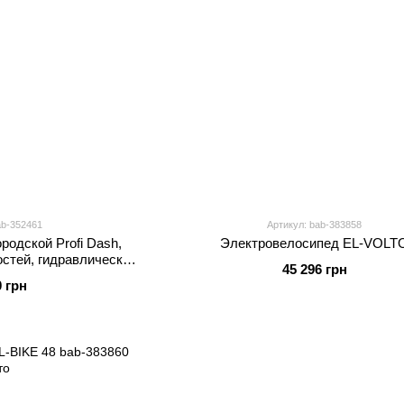
ab-352461
Артикул: bab-383858
родской Profi Dash,
Электровелосипед EL-VOLT
остей, гидравлический
45 296 грн
700C DASH-3
0 грн