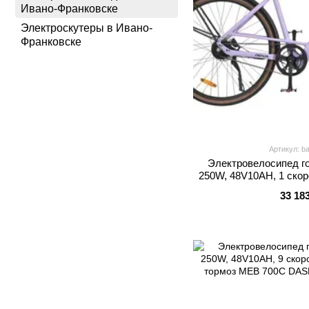
Ивано-Франковске
Электроскутеры в Ивано-
Франковске
Артикул: b
Электровелосипед го
250W, 48V10AH, 1 скор
тормоз MEB 
33 18