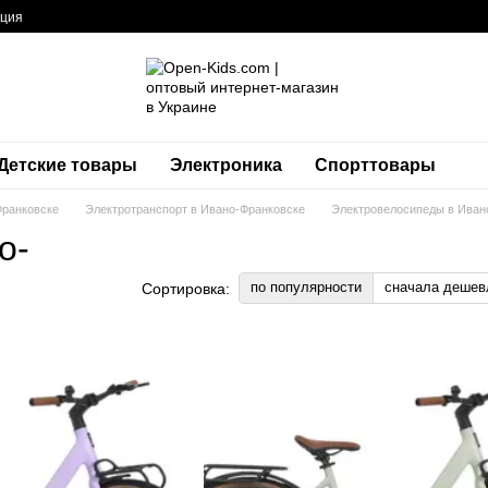
ация
Детские товары
Электроника
Спорттовары
Франковске
Электротранспорт в Ивано-Франковске
Электровелосипеды в Иван
о-
по популярности
сначала дешев
Сортировка: