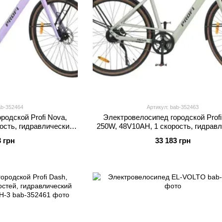
ab-352464
Артикул: bab-352463
родской Profi Nova,
Электровелосипед городской Profi
ость, гидравлический
250W, 48V10AH, 1 скорость, гидрав
700C NOVA-5
тормоз MEB 700C NOVA-2
3 грн
33 183 грн