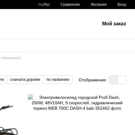
Сравнение
Укр
Рус
Желания
Вход
Мой заказ
о-Франковске
ле
сначала дороже
по названию
Отображение: