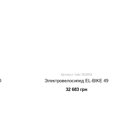
Артикул: bab-383859
O
Электровелосипед EL-BIKE 49
32 683 грн