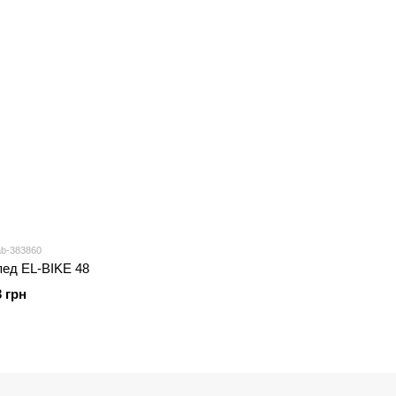
ab-383860
ед EL-BIKE 48
3 грн