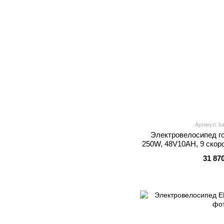
Артикул: b
Электровелосипед го
250W, 48V10AH, 9 скор
тормоз MEB 
31 87