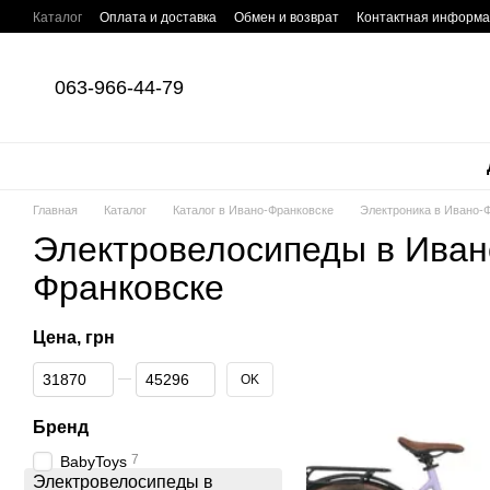
Перейти к основному контенту
Каталог
Оплата и доставка
Обмен и возврат
Контактная информ
063-966-44-79
Главная
Каталог
Каталог в Ивано-Франковске
Электроника в Ивано-
Электровелосипеды в Иван
Франковске
Цена, грн
От Цена, грн
До Цена, грн
OK
Бренд
7
BabyToys
Электровелосипеды в