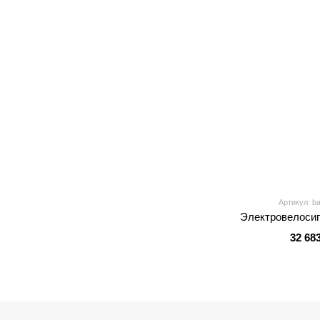
Артикул: b
Электровелосип
32 68