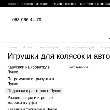
Перейти к основному контенту
Каталог
Оплата и доставка
Обмен и возврат
Контактная информ
063-966-44-79
Главная
Каталог
Каталог в Луцке
Детские товары в Луцке
Игрушк
Игрушки для колясок и авто
Карусели на кроватку в
Нет товаров
Луцке
Погремушки и грызунки в
Луцке
Подвески и растяжки в Луцке
Развивающие и игровые
коврики в Луцке
Каталки и толкалки в Луцке