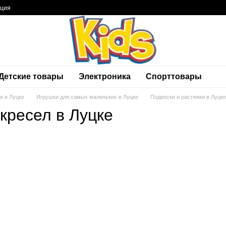
ация
Детские товары
Электроника
Спорттовары
и в Луцке
Игрушки для самых маленьких в Луцке
Подвески и растяжки в Луцке
кресел в Луцке