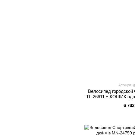
Артикул: i
Велосипед городской 
TL-26611 + КОШИК одн
рама 16.5``, ко
6 782