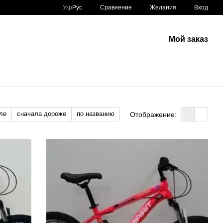
Сравнение
Укр
Рус
Желания
Вход
Мой заказ
ле
сначала дороже
по названию
Отображение: