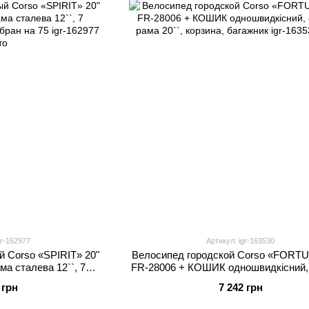
gr-162977
Артикул: igr-163530
 Corso «SPIRIT» 20"
Велосипед городской Corso «FORTU
ма сталева 12``, 7
FR-28006 + КОШИК одношвидкісний,
no, зібран на 75
рама 20``, корзина, багажник
 грн
7 242 грн