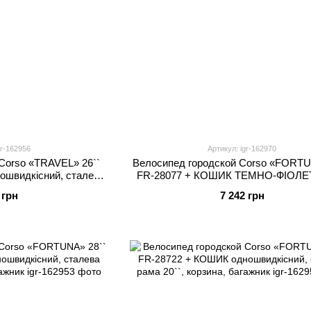
gr-162956
Артикул: igr-162970
Corso «TRAVEL» 26``
Велосипед городской Corso «FORTU
ошвидкісний, сталева
FR-28077 + КОШИК ТЕМНО-ФІОЛЕ
рзина, багажник
одношвидкісний, сталева рама 20``, 
 грн
7 242 грн
багажник