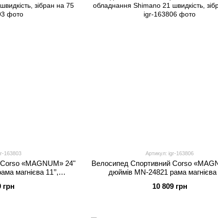
gr-163803
Артикул: igr-163806
 Corso «MAGNUM» 24"
Велоcипед Спортивний Corso «MAG
ма магнієва 11’’,
дюймів MN-24821 рама магнієва 1
 швидкість, зібран на
обладнання Shimano 21 швидкість, з
9 грн
10 809 грн
5
75