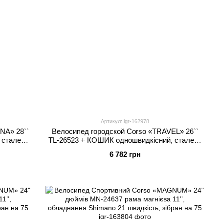
Артикул: igr-162978
NA» 28``
Велосипед городской Corso «TRAVEL» 26``
 сталева
TL-26523 + КОШИК одношвидкісний, сталева
рама 16.5``, корзина, багажник
6 782 грн