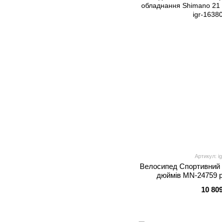
Артикул: i
Велоcипед Спортивний
дюймів MN-24759 ра
обладнання Shimano 21
10 80
7