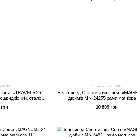
gr-163528
Артикул: igr-163805
Corso «TRAVEL» 26``
Велоcипед Спортивний Corso «MAG
ошвидкісний, сталева
дюймів MN-24255 рама магнієва 1
рзина, багажник
обладнання Shimano 21 швидкість, з
 грн
10 809 грн
75