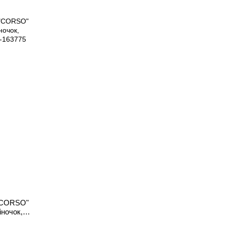
 "CORSO"
іночок,
А 75