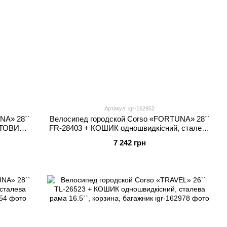
Артикул: igr-162952
NA» 28``
Велосипед городской Corso «FORTUNA» 28``
ТОВИЙ,
FR-28403 + КОШИК одношвидкісний, сталева
корзина,
рама 20``, корзина, багажник
7 242 грн