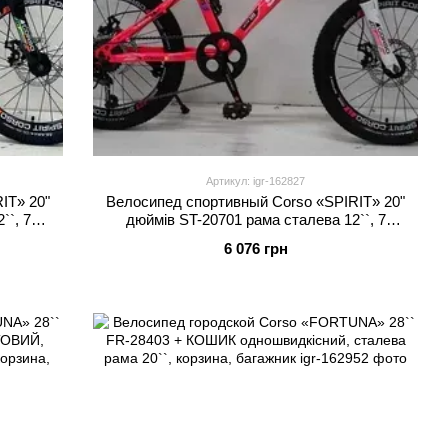
Артикул: igr-162827
IT» 20"
Велосипед спортивный Corso «SPIRIT» 20"
``, 7
дюймів ST-20701 рама сталева 12``, 7
 75
швидкостей Shimano, зібран на 75
6 076 грн