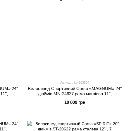
Артикул: igr-163804
NUM» 24"
Велоcипед Спортивний Corso «MAGNUM» 24"
1’’,
дюймів MN-24637 рама магнієва 11’’,
ібран на
обладнання Shimano 21 швидкість, зібран на
10 809 грн
75