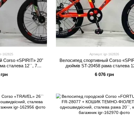
gr-162825
Артикул: igr-162826
 Corso «SPIRIT» 20"
Велосипед спортивный Corso «SPIR
ма сталева 12``, 7
дюймів ST-20458 рама сталева 12
no, зібран на 75
швидкостей Shimano, зібран на
 грн
6 076 грн