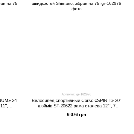
Артикул: igr-162976
NUM» 24"
Велосипед спортивный Corso «SPIRIT» 20"
1’’,
дюймів ST-20622 рама сталева 12``, 7
ібран на
швидкостей Shimano, зібран на 75
6 076 грн