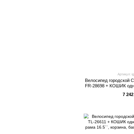
Артикул: i
Велосипед городской 
FR-28698 + КОШИК одн
рама 20``, кор
7 242