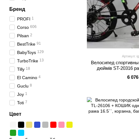
Бренд
1
PROFI
606
Corso
2
Pilsan
91
BestTrike
129
BabyToys
Артикул: i
13
TurboTrike
Велосипед спортивный
дюймів ST-20316 ра
18
Tilly
швидкостей Shima
6 076
4
El Camino
8
Guclu
1
Joy
7
Toti
Цвет