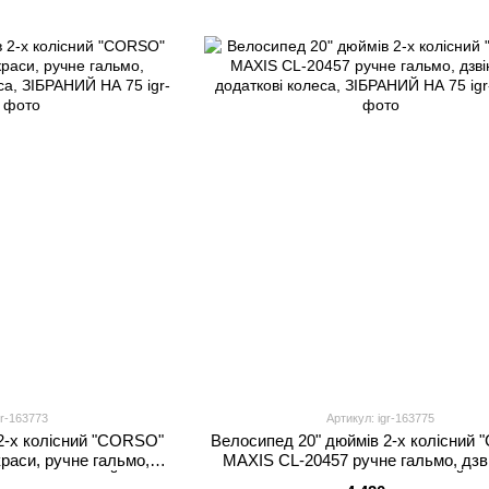
gr-163773
Артикул: igr-163775
2-х колісний "CORSO"
Велосипед 20" дюймів 2-х колісний
раси, ручне гальмо,
MAXIS CL-20457 ручне гальмо, дзв
олеса, ЗІБРАНИЙ НА 75
додаткові колеса, ЗІБРАНИЙ Н