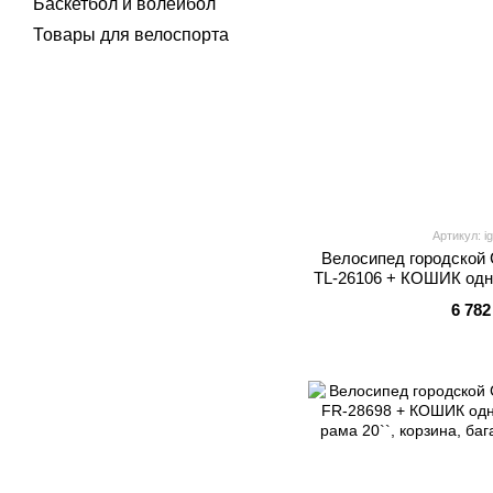
Баскетбол и волейбол
Товары для велоспорта
Артикул: i
Велосипед городской 
TL-26106 + КОШИК одн
рама 16.5``, ко
6 782