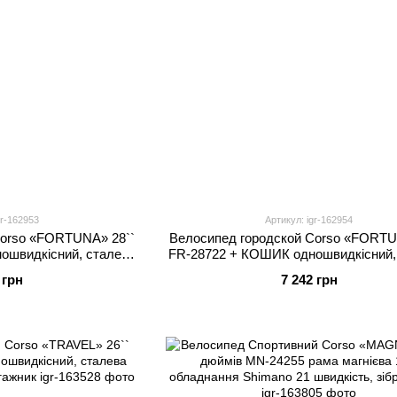
gr-162953
Артикул: igr-162954
Corso «FORTUNA» 28``
Велосипед городской Corso «FORTU
ошвидкісний, сталева
FR-28722 + КОШИК одношвидкісний,
зина, багажник
рама 20``, корзина, багажник
 грн
7 242 грн