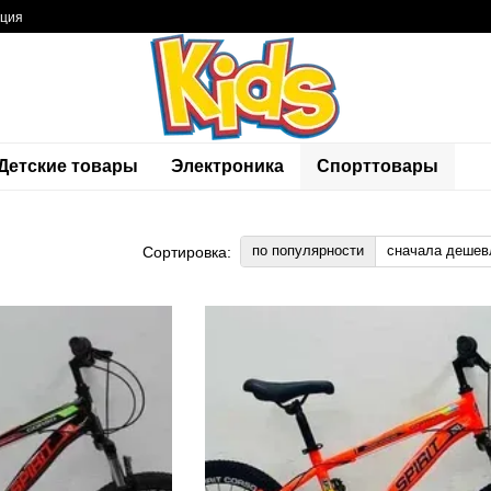
ация
Детские товары
Электроника
Спорттовары
по популярности
сначала дешев
Сортировка: