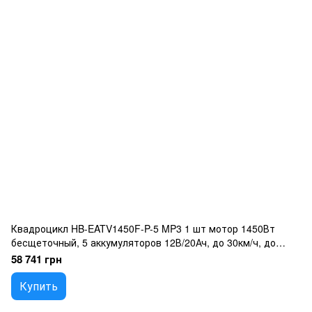
Квадроцикл HB-EATV1450F-P-5 MP3 1 шт мотор 1450Вт
бесщеточный, 5 аккумуляторов 12В/20Ач, до 30км/ч, до
120кг, зеленый
58 741 грн
Купить