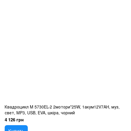
Квадроцикл M 5730EL-2 2мотори*25W, 1акум12V7AH, муз,
свет, MP3, USB, EVA, шкіра, чорний
4 126 грн
Купить