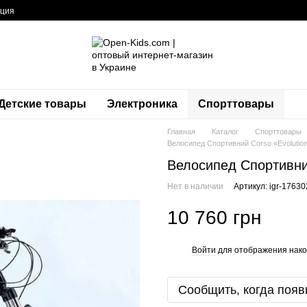
ация
Детские товары
Электроника
Спорттовары
Главная
Каталог
Спорттовары
Велоcипед Спортивний Corso «Evolution
Велоcипед Спортивний
Нет в наличии
Артикул: igr-17630
10 760 грн
Войти
для отображения нако
%
Сообщить, когда появ