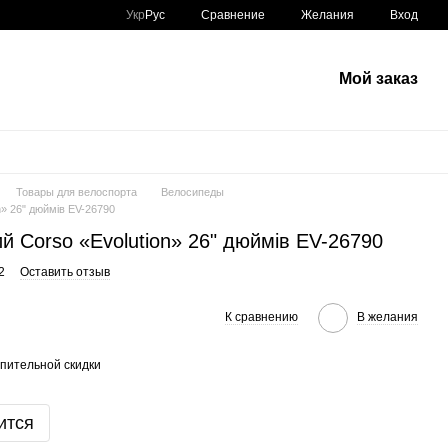
Сравнение
Укр
Рус
Желания
Вход
Мой заказ
Товары для велоспорта
Велосипеды
» 26" дюймів EV-26790
 Corso «Evolution» 26" дюймів EV-26790
2
Оставить отзыв
К сравнению
В желания
пительной скидки
ится