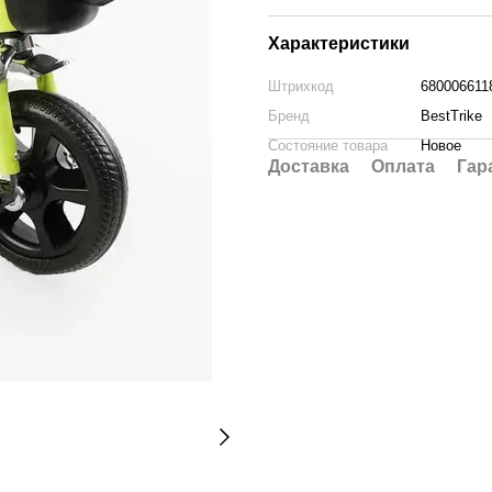
Характеристики
Штрихкод
680006611
Бренд
BestTrike
Состояние товара
Новое
Доставка
Оплата
Гар