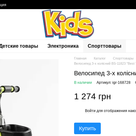
ация
Детские товары
Электроника
Спорттовары
Главная
Каталог
Спорттовары
Велосипед 3-х колісний BS-11823 "Best 
Велосипед 3-х колісни
В наличии
Артикул: igr-168728
1 274 грн
Войти
для отображения нако
%
Купить