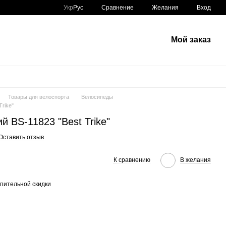
Сравнение
Укр
Рус
Желания
Вход
Мой заказ
Товары для велоспорта
Велосипеды
Trike"
й BS-11823 "Best Trike"
Оставить отзыв
К сравнению
В желания
пительной скидки