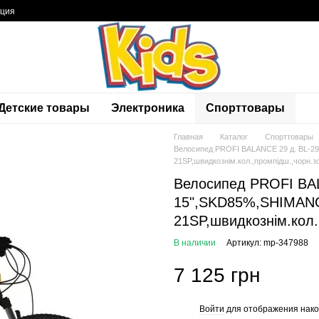
ация
Детские товары
Электроника
Спорттовары
Главная
Каталог
Спорттовары
Велосипед PROFI BALANCE 29 д. BL-2
21SP,швидкознім.кол.,промпідш.,чорн.з
Велосипед PROFI BA
15",SKD85%,SHIMAN
21SP,швидкознім.кол.
В наличии
Артикул: mp-347988
7 125 грн
Войти
для отображения нако
%