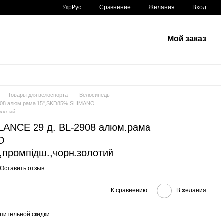
Сравнение
Укр
Рус
Желания
Вход
Мой заказ
Товары для велоспорта
Велосипеды
908 алюм.рама 15",SKD85%,SHIMANO
олотий
LANCE 29 д. BL-2908 алюм.рама
O
,промпідш.,чорн.золотий
Оставить отзыв
К сравнению
В желания
пительной скидки