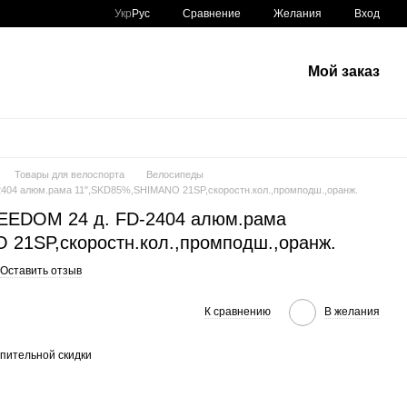
Сравнение
Укр
Рус
Желания
Вход
Мой заказ
Товары для велоспорта
Велосипеды
404 алюм.рама 11",SKD85%,SHIMANO 21SP,скоростн.кол.,промподш.,оранж.
EEDOM 24 д. FD-2404 алюм.рама
21SP,скоростн.кол.,промподш.,оранж.
Оставить отзыв
К сравнению
В желания
пительной скидки