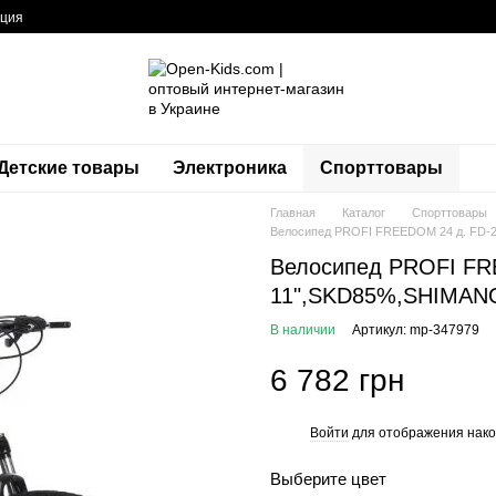
ация
Детские товары
Электроника
Спорттовары
Главная
Каталог
Спорттовары
Велосипед PROFI FREEDOM 24 д. FD-2
Велосипед PROFI FR
11",SKD85%,SHIMANO 
В наличии
Артикул: mp-347979
6 782 грн
Войти
для отображения нако
%
Выберите цвет