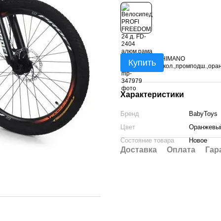
Купить
Характеристики
Бренд
BabyToys
Цвет
Оранжевы
Состояние товара
Новое
Доставка
Оплата
Гар