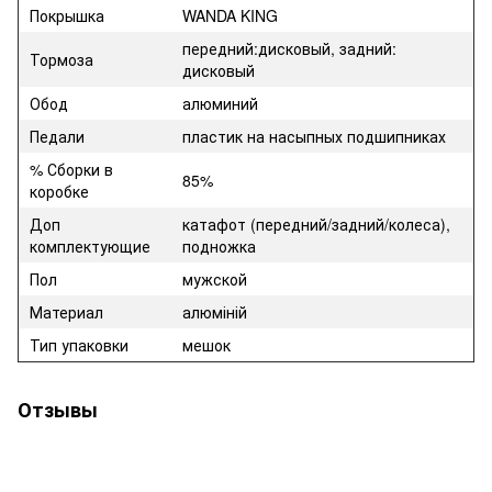
Покрышка
WANDA KING
передний:дисковый, задний:
Тормоза
дисковый
Обод
алюминий
Педали
пластик на насыпных подшипниках
% Сборки в
85%
коробке
Доп
катафот (передний/задний/колеса),
комплектующие
подножка
Пол
мужской
Материал
алюміній
Тип упаковки
мешок
Отзывы