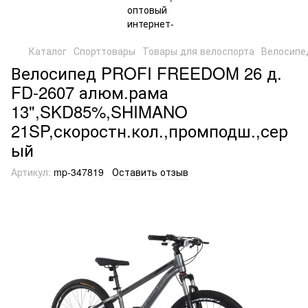
Каталог
Спорттовары
Товары для велоспорта
Велосипе
Велосипед PROFI FREEDOM 26 д.
FD-2607 алюм.рама
13",SKD85%,SHIMANO
21SP,скоростн.кол.,промподш.,сер
ый
Артикул:
mp-347819
Оставить отзыв