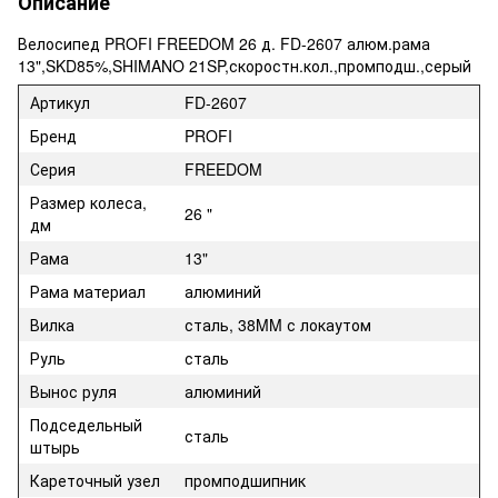
Описание
Велосипед PROFI FREEDOM 26 д. FD-2607 алюм.рама
13",SKD85%,SHIMANO 21SP,скоростн.кол.,промподш.,серый
Артикул
FD-2607
Бренд
PROFI
Серия
FREEDOM
Размер колеса,
26 "
дм
Рама
13"
Рама материал
алюминий
Вилка
сталь, 38MM с локаутом
Руль
сталь
Вынос руля
алюминий
Подседельный
сталь
штырь
Кареточный узел
промподшипник