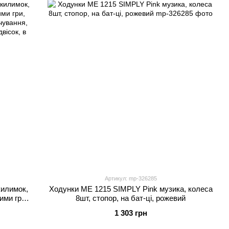
Артикул: mp-326285
килимок,
Ходунки ME 1215 SIMPLY Pink музика, колеса
ими гри,
8шт, стопор, на бат-ці, рожевий
ічування,
1 303 грн
двісок, в