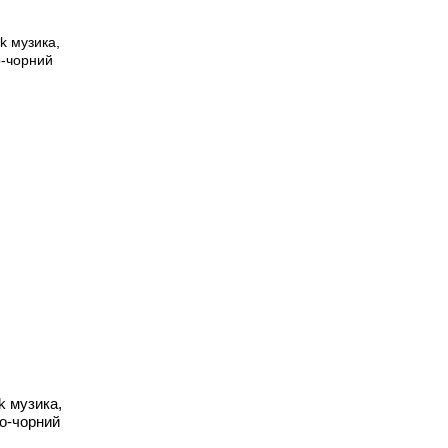
 музика,
но-чорний