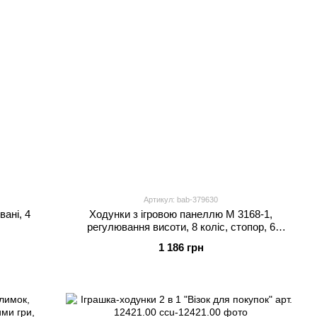
Артикул: bab-379630
вані, 4
Ходунки з ігровою панеллю M 3168-1,
регулювання висоти, 8 коліс, стопор, 6
кольорів, Bambi
1 186 грн