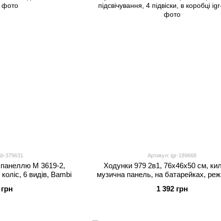
ab-379631
Артикул: igr-189668
 панеллю M 3619-2,
Ходунки 979 2в1, 76х46х50 см, ки
коліс, 6 видів, Bambi
музична панель, на батарейках, реж
підсвічування, 4 підвіски, в кор
 грн
1 392 грн