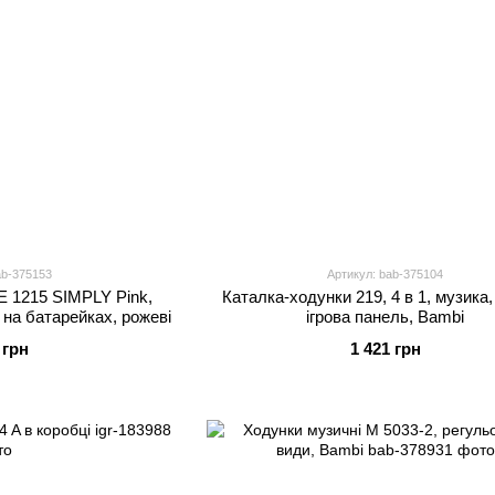
ab-375153
Артикул: bab-375104
E 1215 SIMPLY Pink,
Каталка-ходунки 219, 4 в 1, музика,
, на батарейках, рожеві
ігрова панель, Bambi
 грн
1 421 грн