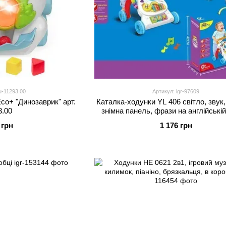
u-11293.00
Артикул: igr-97609
Eco+ "Динозаврик" арт.
Каталка-ходунки YL 406 світло, звук,
3.00
знімна панель, фрази на англійській
коробці
 грн
1 176 грн