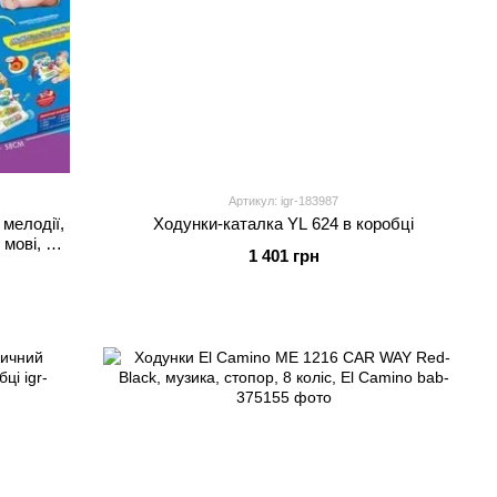
Артикул: igr-183987
 мелодії,
Ходунки-каталка YL 624 в коробці
 мові, в
1 401 грн