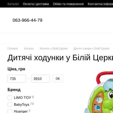
Перейти до основного контенту
Каталог
Оплата і доставка
Обмін та повернення
Контактна інфор
063-966-44-79
Головна
Каталог
Каталог у Білій Церкві
Дитячі товари у Білій Церкві
Дитячі ходунки у Білій Церк
Ціна, грн
Від Ціна, грн
До Ціна, грн
ОК
Бренд
8
LIMO TOY
79
BabyToys
5
Huanger