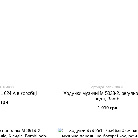
gr-183988
Артикул: bab-378931
L 624 A в коробці
Ходунки музичні M 5033-2, регульо
види, Bambi
 грн
1 019 грн