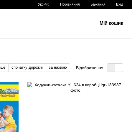
Порівняння
Укр
Рус
Бажання
Вхід
Мій кошик
вше
спочатку дорожчі
за назвою
Відображення: