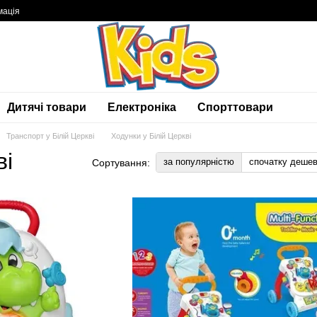
мація
Дитячі товари
Електроніка
Спорттовари
Транспорт у Білій Церкві
Ходунки у Білій Церкві
ві
за популярністю
спочатку деше
Сортування: