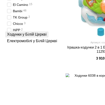
15
El Camino
46
Bambi
2
TK Group
3
Chicco
2
HiPP
Ходунки у Білій Церкві
Електромобілі у Білій Церкві
Артикул: cc
Іграшка-ходунки 2 в 1 
1129
3 910