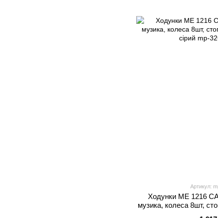
Артикул: m
Ходунки ME 1216 C
музика, колеса 8шт, сто
сір