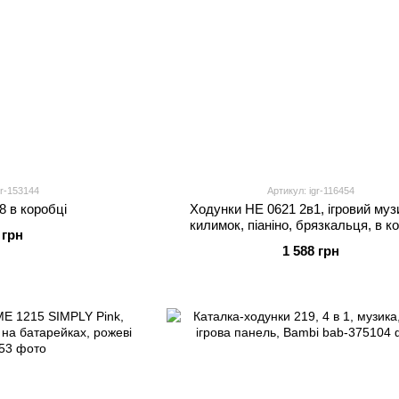
gr-153144
Артикул: igr-116454
8 в коробці
Ходунки HE 0621 2в1, ігровий му
килимок, піаніно, брязкальця, в к
 грн
1 588 грн