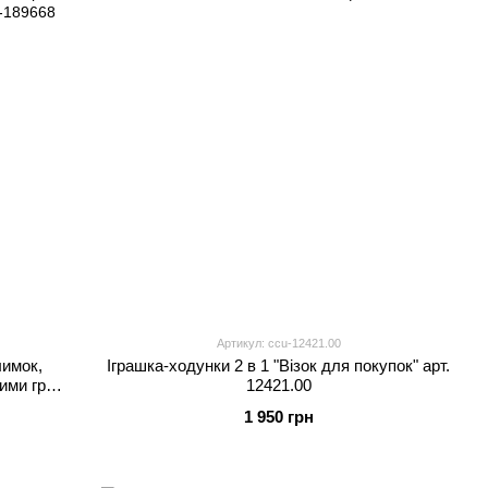
Артикул: ccu-12421.00
лимок,
Іграшка-ходунки 2 в 1 "Візок для покупок" арт.
ими гри,
12421.00
обці
1 950 грн