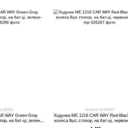
p-326286
Артикул: mp-326287
AR WAY Green-Gray
Ходунки ME 1216 CAR WAY Red-Black
пор, на бат-ці, зелено-
колеса 8шт, стопор, на бат-ці, черво
ий