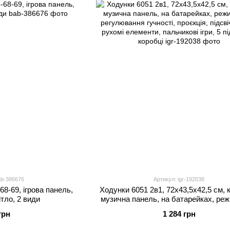
ab-386676
Артикул: igr-192038
68-69, ігрова панель,
Ходунки 6051 2в1, 72х43,5х42,5 см, 
ітло, 2 види
музична панель, на батарейках, реж
регулювання гучності, проєкція, підсв
грн
1 284 грн
рухомі елементи, пальчикові ігри, 5 пі
коробці